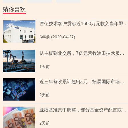
猜你喜欢
赛伍技术客户贡献近1600万元收入当年即停业 未申报年报被吊销
6年前 (2020-04-27)
从主板到北交所，7亿元营收油田技术服务商两次撤单，募投项目必要性与核心技术竞争力遭“拷问”
1天前
近三年营收累计超9亿元，拓展国际市场背后外销收入合计六百余万元，辅导期间参与高校牵头的重点研发项目，大客户股东或与该高校人员“同名”
2天前
业绩基准集中调整，部分基金资产配置或“偏离”基准，最近一年末基金经理自持份额回落
2天前