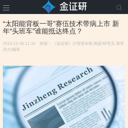
“太阳能背板一哥”赛伍技术带病上市 新
年“头班车”谁能抵达终点？
2019-12-30 11:33
来源： 《金证研》沪深资本组 映蔚/研究员 唐里
洪力/编审