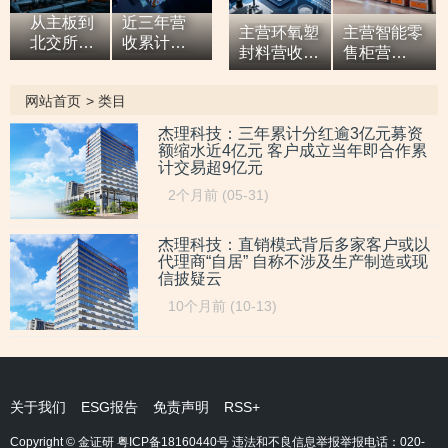
从主板到
近三年营
主营环氧塑
主营智能零
北交所，7
收累计超9
封料营收逐
售柜营
亿元营收
亿元，拓
年增高，应
收“两连
油田技术
展国际市
收款占比超
涨”，研发
网站首页
>
类目
服务商两
场背后外
六成或异于
开支占比走
次撤单，
销收入合
同行，辅导
低，自称AI
杰理科技：三年累计分红逾3亿元募资
募投项目
计六百余
额缩水近4亿元 客户成立当年即合作累
期内或向关
驱动零售企
必要性与
万元，辅
计交易超9亿元
联方“突
业而重大专
核心技术
导期间参
击”置出资
利或未涉及
2个月前 (05-31)
竞争力
与高校牵
产
AI领域
遭“拷问”
头的重点
研发项
杰理科技：直销模式背后多家客户或以
代理商“自居” 自称不涉及生产制造或现
目，大客
信披疑云
户股东或
与该高校
10个月前 (10-13)
人员“同名”
关于我们
ESG报告
免责声明
RSS+
Copyright © 金证研
粤ICP备18160440号
违法和不良信息举报举报电话：020-