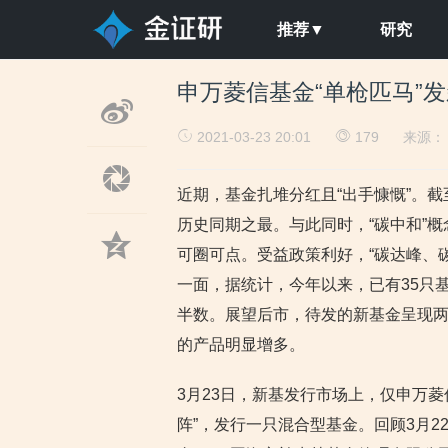
推荐▼
研究
申万菱信基金“单枪匹马”发
2021-03-23 20:01
179
来源
近期，基金扎堆分红且“出手慷慨”。截至
历史同期之最。与此同时，“碳中和”
可圈可点。受益政策利好，“碳达峰、
一面，据统计，今年以来，已有35只
半数。展望后市，待发的新基金呈现
的产品明显增多。
3月23日，新基发行市场上，仅申万菱
阵”，发行一只混合型基金。回顾3月2