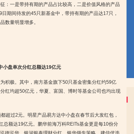
特征：一是带持有期的产品占比较高，二是价值风格的产品
19日期间待发的45只新基金中，带持有期的产品达17只，
产品数量明显增多。
中小盘单次分红总额达19亿元
为积极。其中，南方基金旗下50只基金密集分红约59亿
分红均超50亿元，华夏、富国、博时等基金公司也均出现
额都超过2元。明星产品易方达中小盘在春节后大发红包，
总额达19亿元。鹏华前海万科REITs基金更是每10份分
选、泓德泓华、银河银泰理财分红、银华领先策略、建信优选