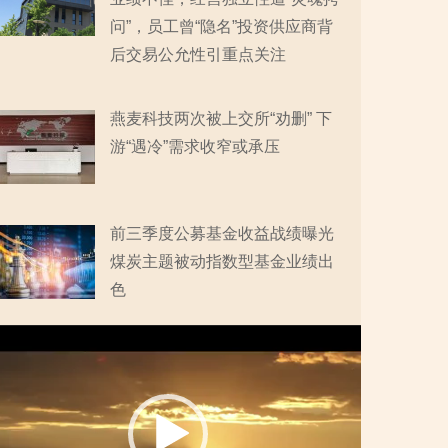
问”，员工曾“隐名”投资供应商背
后交易公允性引重点关注
燕麦科技两次被上交所“劝删” 下
游“遇冷”需求收窄或承压
前三季度公募基金收益战绩曝光
煤炭主题被动指数型基金业绩出
色