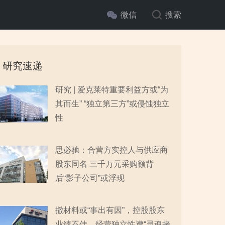
微信
搜索
研究速递
研究 | 爱克莱特重要利益方或“为
其而生” “独立第三方”或侵蚀独立
性
思必驰：合营方实控人与供应商
股东同名 三千万元采购额背
后“影子公司”或浮现
撤材料或“事出有因”，控股股东
业绩不佳，经营独立性遭“灵魂拷