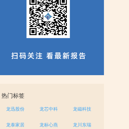
热门标签
龙迅股份
龙芯中科
龙磁科技
龙泰家居
龙标心燕
龙川东瑞