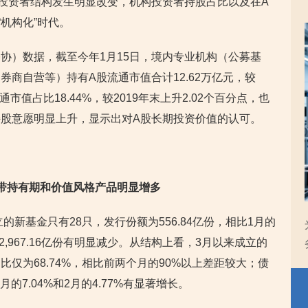
投资者结构发生明显改变，机构投资者持股占比以及在A
机构化”时代。
协）数据，截至今年1月15日，境内专业机构（公募基
商自营等）持有A股流通市值合计12.62万亿元，较
通市值占比18.44%，较2019年末上升2.02个百分点，也
股意愿明显上升，显示出对A股长期投资价值的认可。
带持有期和价值风格产品明显增多
的新基金只有28只，发行份额为556.84亿份，相比1月的
0只、2,967.16亿份有明显减少。从结构上看，3月以来成立的
仅为68.74%，相比前两个月的90%以上差距较大；债
月的7.04%和2月的4.77%有显著增长。