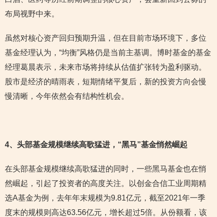
布局视野中来。
虽然对核心资产回归预期升温，但在目前市场环境下，多位
基金经理认为，“均衡”风格仍是当前主基调。博时基金的基金
经理葛晨表示，未来市场将持续从估值扩张转为盈利驱动。
股市是经济的晴雨表，短期情绪平复后，新的投资方向会慢
慢清晰，今年依然会有结构性机会。
4
、头部基金规模继续高歌猛进，“黑马”基金悄然崛起
在头部基金规模继续高歌猛进的同时，一些黑马基金也在悄
然崛起，引起了投资者的高度关注。以创金合信工业周期精
选A基金为例，去年年末规模为9.81亿元，截至2021年一季
度末的规模则高达63.56亿元，增长超过5倍。从份额看，该