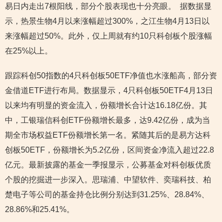
易日内走出7根阳线，部分个股表现也十分亮眼。 据数据显
示，热景生物4月以来涨幅超过300%，之江生物4月13日以
来涨幅超过50%。此外，仅上周就有约10只科创板个股涨幅
在25%以上。
跟踪科创50指数的4只科创板50ETF净值也水涨船高，部分资
金借道ETF进行布局。数据显示，4只科创板50ETF4月13日
以来均有明显的资金流入，份额增长合计达16.18亿份。其
中，工银瑞信科创ETF份额增长最多，达9.42亿份，成为当
期全市场权益ETF份额增长第一名。紧随其后的是易方达科
创板50ETF，份额增长为5.2亿份，区间资金净流入超过22.8
亿元。最新披露的基金一季报显示，公募基金对科创板优质
个股的挖掘进一步深入。思瑞浦、中望软件、奕瑞科技、柏
楚电子等公司的基金持仓比例分别达到31.25%、28.84%、
28.86%和25.41%。