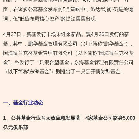
同时，一些黑马基金也在悄然崛起。A股市场“核心资产”方
面，在诸多公募基金发布的5月策略中，虽然“均衡”仍是关键
词，但“低位布局核心资产”的提法屡屡出现。
4月27日，新基发行市场未迎来新品。观4月26日发行的新
基，其中，鹏华基金管理有限公司（以下简称“鹏华基金”）、
国海富兰克林基金管理有限公司（以下简称“国海富兰克林基
金”）各发行了一只混合型基金，东海基金管理有限责任公司
（以下简称“东海基金”）则推出了一只定开债券型基金。
一、基金行业动态
1
、公募基金行业马太效应愈发显著，4家基金公司跻身5,000
亿元俱乐部