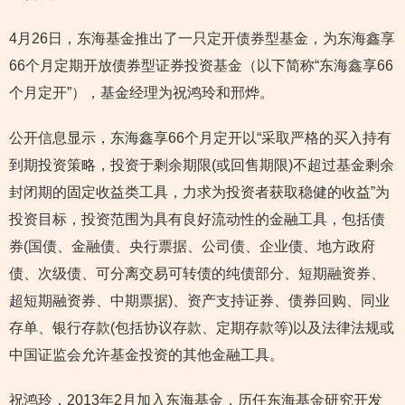
4月26日，东海基金推出了一只定开债券型基金，为东海鑫享
66个月定期开放债券型证券投资基金（以下简称“东海鑫享66
个月定开”），基金经理为祝鸿玲和邢烨。
公开信息显示，东海鑫享66个月定开以“采取严格的买入持有
到期投资策略，投资于剩余期限(或回售期限)不超过基金剩余
封闭期的固定收益类工具，力求为投资者获取稳健的收益”为
投资目标，投资范围为具有良好流动性的金融工具，包括债
券(国债、金融债、央行票据、公司债、企业债、地方政府
债、次级债、可分离交易可转债的纯债部分、短期融资券、
超短期融资券、中期票据)、资产支持证券、债券回购、同业
存单、银行存款(包括协议存款、定期存款等)以及法律法规或
中国证监会允许基金投资的其他金融工具。
祝鸿玲，2013年2月加入东海基金，历任东海基金研究开发