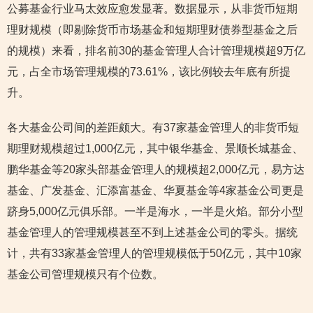
公募基金行业马太效应愈发显著。数据显示，从非货币短期
理财规模（即剔除货币市场基金和短期理财债券型基金之后
的规模）来看，排名前30的基金管理人合计管理规模超9万亿
元，占全市场管理规模的73.61%，该比例较去年底有所提
升。
各大基金公司间的差距颇大。有37家基金管理人的非货币短
期理财规模超过1,000亿元，其中银华基金、景顺长城基金、
鹏华基金等20家头部基金管理人的规模超2,000亿元，易方达
基金、广发基金、汇添富基金、华夏基金等4家基金公司更是
跻身5,000亿元俱乐部。一半是海水，一半是火焰。部分小型
基金管理人的管理规模甚至不到上述基金公司的零头。据统
计，共有33家基金管理人的管理规模低于50亿元，其中10家
基金公司管理规模只有个位数。