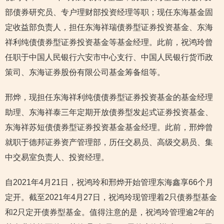
部债券研究员、专户理财部投资经理等职；现任东海基金固
定收益部负责人，担任东海祥瑞债券型证券投资基金、东海
祥利纯债债券型证券投资基金等基金经理。此前，祝鸿玲曾
任职于中国人民银行六安市中心支行、中国人民银行货币政
策司、东海证券股份有限公司基金筹备组等。
邢烨，现担任东海祥利纯债债券型证券投资基金的基金经理
助理、东海祥泰三年定期开放债券型发起式证券投资基金、
东海祥苏短债债券型证券投资基金基金经理。此前，邢烨曾
就职于德邦证券资产管理部，历任交易员、高级交易员、集
中交易室负责人、投资经理。
自2021年4月21日，祝鸿玲和邢烨开始管理东海鑫享66个月
定开。截至2021年4月27日，祝鸿玲现管理着2只债券型基金
和2只定开债券型基金。值得注意的是，祝鸿玲管理逾2年的