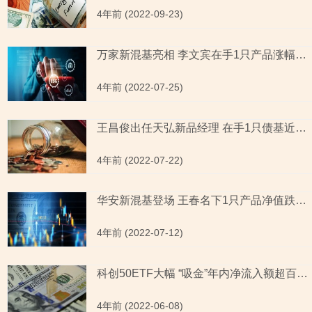
4年前 (2022-09-23)
万家新混基亮相 李文宾在手1只产品涨幅不敌同类平均
4年前 (2022-07-25)
王昌俊出任天弘新品经理 在手1只债基近三月增长乏力不敌沪深300
4年前 (2022-07-22)
华安新混基登场 王春名下1只产品净值跌破1元“面值”
4年前 (2022-07-12)
科创50ETF大幅 “吸金”年内净流入额超百亿元 位居各类ETF之首
4年前 (2022-06-08)