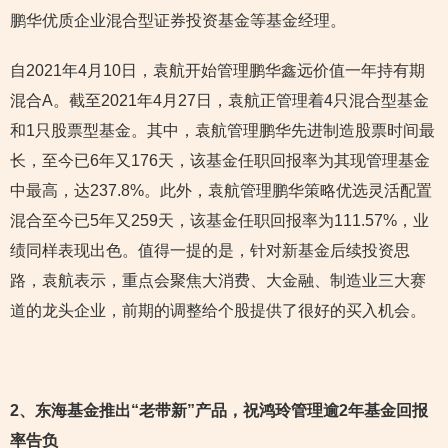
鹏华优质企业混合型证券投资基金等基金经理。
自2021年4月10日，袁航开始管理鹏华鑫远价值一年持有期
混合A。截至2021年4月27日，袁航正管理着4只混合型基金
和1只股票型基金。其中，袁航管理鹏华先进制造股票时间最
长，至今已6年又176天，该基金任职回报率为其现管理基金
中最高，达237.8%。此外，袁航管理鹏华策略优选灵活配置
混合至今已5年又259天，该基金任职回报率为111.57%，业
绩同样表现出色。值得一提的是，针对新基金后续投资思
路，袁航表示，重点会聚焦大消费、大金融、制造业三大赛
道的龙头企业，前期的调整给个股提供了很好的买入机会。
2
、东海基金推出“老带新”产品，祝鸿玲管理逾2年基金回报
率告负