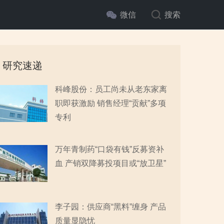
微信
搜索
研究速递
科峰股份：员工尚未从老东家离
职即获激励 销售经理“贡献”多项
专利
万年青制药“口袋有钱”反募资补
血 产销双降募投项目或“放卫星”
李子园：供应商“黑料”缠身 产品
质量显隐忧