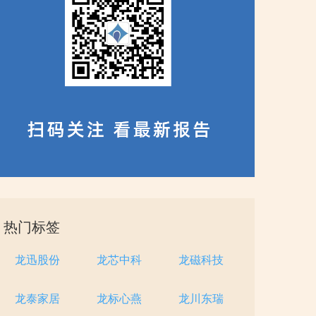
热门标签
龙迅股份
龙芯中科
龙磁科技
龙泰家居
龙标心燕
龙川东瑞