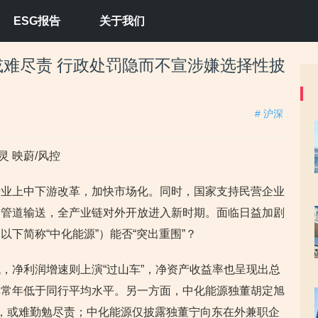
ESG报告
关于我们
难尽责 行政处罚隐而不宣涉嫌选择性披
# 沪深
灵 映蔚/风控
行业上中下游改革，加快市场化。同时，国家支持民营企业
和管道输送，全产业链对外开放进入新时期。面临日益加剧
下简称“中化能源”）能否“突出重围”？
，净利润增速则上演“过山车”，净资产收益率也呈现出总
率常年低于同行平均水平。另一方面，中化能源独董胡定旭
，或难勤勉尽责；中化能源仅披露独董宁向东在外兼职企