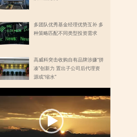
多团队优秀基金经理优势互补 多
种策略匹配不同类型投资需求
高威科突击收购自有品牌涉嫌“拼
凑”创新力 置出子公司后代理资
源或“缩水”