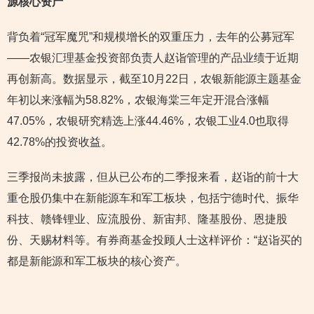
源核心资产
背负着“冠军魔咒”和规模增长的双重压力，去年的公募冠军
——农银汇理基金投资部负责人赵诣管理的产品业绩于近期
再创新高。数据显示，截至10月22日，农银新能源主题基金
年初以来涨幅为58.82%，农银海棠三年定开混合涨幅
47.05%，农银研究精选上涨44.46%，农银工业4.0也取得
42.78%的投资收益。
三季报尚未披露，但从已公布的二季报来看，赵诣的前十大
重仓股仍集中在新能源车和军工板块，包括宁德时代、振华
科技、赣锋锂业、应流股份、新宙邦、隆基股份、恩捷股
份、天赐材料等。有券商基金投顾人士这样评价：“赵诣买的
都是新能源和军工板块的核心资产。