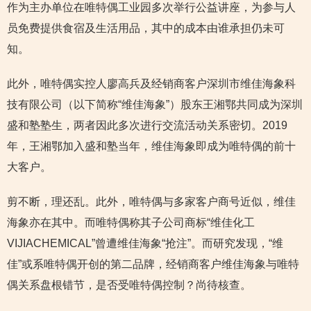
作为主办单位在唯特偶工业园多次举行公益讲座，为参与人
员免费提供食宿及生活用品，其中的成本由谁承担仍未可
知。
此外，唯特偶实控人廖高兵及经销商客户深圳市维佳海象科
技有限公司（以下简称“维佳海象”）股东王湘鄂共同成为深圳
盛和塾塾生，两者因此多次进行交流活动关系密切。2019
年，王湘鄂加入盛和塾当年，维佳海象即成为唯特偶的前十
大客户。
剪不断，理还乱。此外，唯特偶与多家客户商号近似，维佳
海象亦在其中。而唯特偶称其子公司商标“维佳化工
VIJIACHEMICAL”曾遭维佳海象“抢注”。而研究发现，“维
佳”或系唯特偶开创的第二品牌，经销商客户维佳海象与唯特
偶关系盘根错节，是否受唯特偶控制？尚待核查。