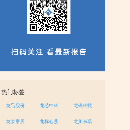
热门标签
龙迅股份
龙芯中科
龙磁科技
龙泰家居
龙标心燕
龙川东瑞