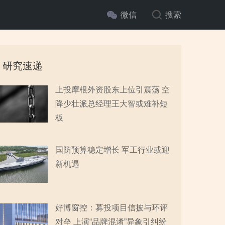
微信
搜索
研究速递
上投摩根外资股东上位引震荡 空
降少壮派总经理王大智或难补短
板
国防预算稳定增长 军工行业或迎
新机遇
好博窗控：募投项目信披与环评
对垒 上演“品牌混淆”异象引纠纷