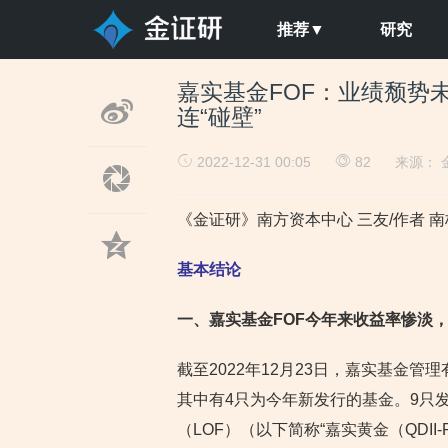
推荐▼
研究
嘉实基金FOF：业绩颓势
连“碰壁”
2022-12-31 00:05
82
来源：
《金证研》南方资本中心 三友/作者 南
基本结论
一、嘉实基金FOF今年来收益率惨淡
截至2022年12月23日，嘉实基金管
其中有4只为今年新发行的基金。9只
（LOF）（以下简称“嘉实黄金（QDII