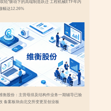
“双轮”驱动下的高端制造跃迁 工程机械ETF年内
涨幅达12.26%
维衡股份：主营母排及结构件业务一期辅导已验
收 备案板块由北交所变更至创业板