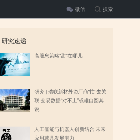
微信
搜索
研究速递
高股息策略“甜”在哪儿
研究 | 瑞联新材外协厂商“忙”去关
联 交易数据“对不上”或难自圆其
说
人工智能与机器人创新结合 未来
应用或具发展潜力