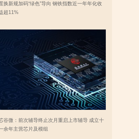
置换新规加码“绿色”导向 钢铁指数近一年年化收
益超11%
芯谷微：前次辅导终止次月重启上市辅导 成立十
一余年主营芯片及模组