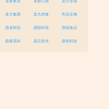
龙泰家居
龙标心燕
龙川东瑞
龙大集团
龙大肉食
齐志生物
鼎龙科技
鼎阳科技
鼎瑞食品
鼎泰高科
鼎汉技术
鼎智科技