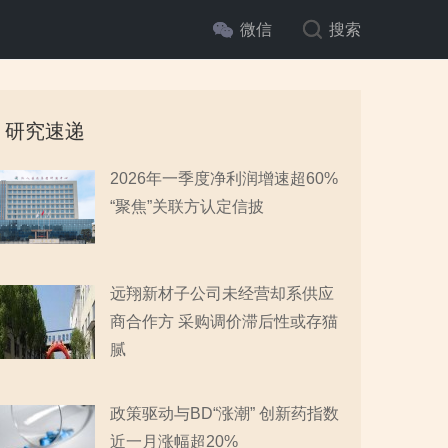
微信
搜索
研究速递
2026年一季度净利润增速超60%
“聚焦”关联方认定信披
远翔新材子公司未经营却系供应
商合作方 采购调价滞后性或存猫
腻
政策驱动与BD“涨潮” 创新药指数
近一月涨幅超20%