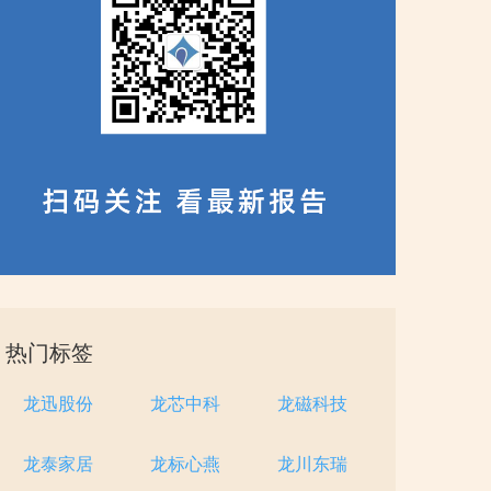
热门标签
龙迅股份
龙芯中科
龙磁科技
龙泰家居
龙标心燕
龙川东瑞