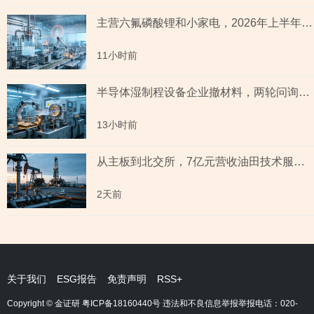
主营六氟磷酸锂和小家电，2026年上半年预测盈利超2亿元，虚增收入被ST背后子公司未完成业绩承诺
11小时前
半导体湿制程设备企业撤材料，两轮问询聚焦收入确认时点准确性，原材料采购公允性引关注
13小时前
从主板到北交所，7亿元营收油田技术服务商两次撤单，募投项目必要性与核心技术竞争力遭“拷问”
2天前
关于我们
ESG报告
免责声明
RSS+
Copyright © 金证研
粤ICP备18160440号
违法和不良信息举报举报电话：020-