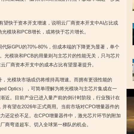
增长有望快于资本开支增速，说明云厂商资本开支中AI占比或
动光模块和PCB增长，或将快于芯片增长。
代际GPU的70%-80%，但成本端的下降更为显著，单个
%左右。光模块和PCB的用量则与主芯片的性能无关，只与芯片
在云厂商资本开支中的成本占比有望显著提升。
提升，光模块市场或仍将维持高增速。而拥有更强性能的
aged Optics），可简单理解为将光模块与主芯片集成在一
视
行渐近。目前产业已进入量产前的倒计时阶段，行业预计在
频
播
，并有望在2026年正式商用。当前市场对CPO增量器件的
放
力还定价不足。在CPO增量器件中，激光芯片环节的附加
器
片厂商弯道超车、切入全球第一梯队的机会。