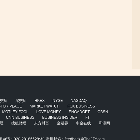
交所
深交所
HKEX
NYSE
NASDAQ
STOR PLACE
MARKET WATCH
FOX BUSINESS
MOTLEY FOOL
LOVE MONEY
ENGADGET
CBSN
CNN BUSINESS
BUSINESS INSIDER
FT
经
搜狐财经
东方财富
金融界
中金在线
和讯网
020-28186529转1 举报邮箱：feedback@TheJZY.com