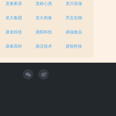
龙泰家居
龙标心燕
龙川东瑞
龙大集团
龙大肉食
齐志生物
鼎龙科技
鼎阳科技
鼎瑞食品
鼎泰高科
鼎汉技术
鼎智科技