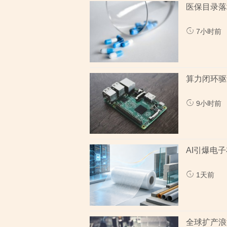
医保目录落
7小时前
算力闭环驱
9小时前
AI引爆电
1天前
全球扩产浪