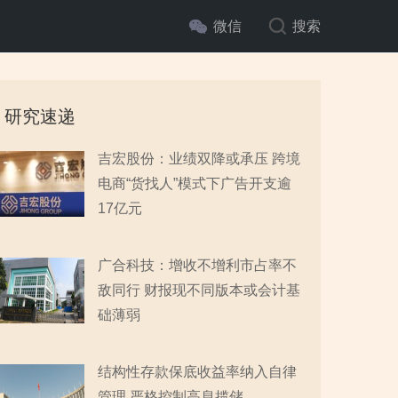
微信
搜索
研究速递
吉宏股份：业绩双降或承压 跨境
电商“货找人”模式下广告开支逾
17亿元
广合科技：增收不增利市占率不
敌同行 财报现不同版本或会计基
础薄弱
结构性存款保底收益率纳入自律
管理 严格控制高息揽储