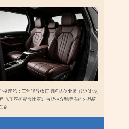
全盛座舱：三年辅导收官期间从创业板“转道”北交
所 汽车座椅配套比亚迪特斯拉奔驰等海内外品牌
车企