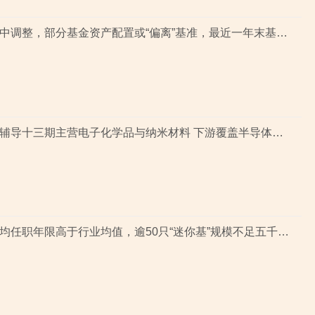
业绩基准集中调整，部分基金资产配置或“偏离”基准，最近一年末基金经理自持份额回落
中润新材：辅导十三期主营电子化学品与纳米材料 下游覆盖半导体与新能源电池赛道
基金经理平均任职年限高于行业均值，逾50只“迷你基”规模不足五千万元，半导体及芯片领涨背后相关主题新发基金或“寥寥”