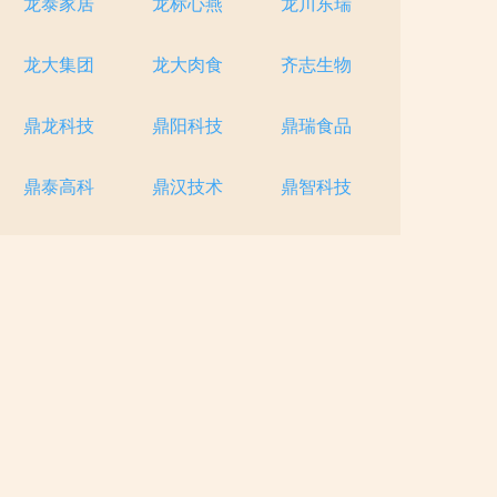
龙泰家居
龙标心燕
龙川东瑞
龙大集团
龙大肉食
齐志生物
鼎龙科技
鼎阳科技
鼎瑞食品
鼎泰高科
鼎汉技术
鼎智科技