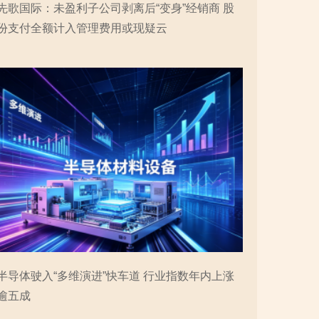
先歌国际：未盈利子公司剥离后“变身”经销商 股
份支付全额计入管理费用或现疑云
半导体驶入“多维演进”快车道 行业指数年内上涨
逾五成