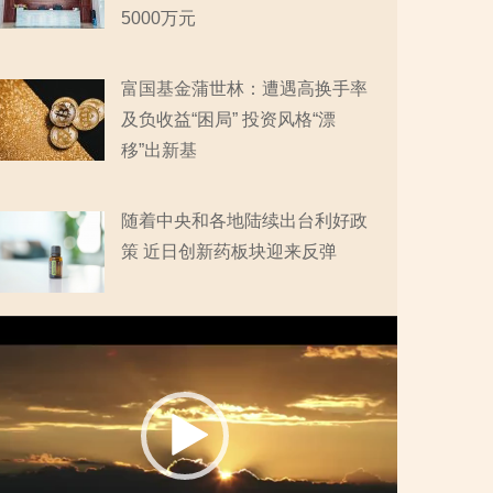
5000万元
富国基金蒲世林：遭遇高换手率
及负收益“困局” 投资风格“漂
移”出新基
随着中央和各地陆续出台利好政
策 近日创新药板块迎来反弹