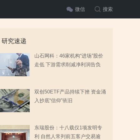
微信
搜索
研究速递
山石网科：46家机构“进场”股价
走低 下游需求削减净利润告负
双创50ETF产品持续下挫 资金涌
入抄底“信仰”依旧
东瑞股份：十八载仅1项发明专
利 自然人常列前五客户交易逾