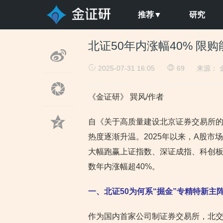
推荐▼
研究
北证50年内涨幅40% 限
2025-07-31 16:05
69
来源：
《金证研》 巽风/作者
自《关于高质量建设北京证券交易所
热度逐渐升温。2025年以来，A股
大幅跑赢上证指数、深证成指、科创板指
数年内涨幅超40%。
一、北证50为何系“掘金”专精特新主
作为国内首家公司制证券交易所，北