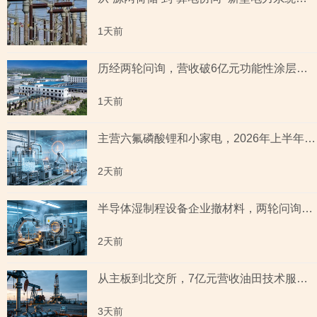
1天前
历经两轮问询，营收破6亿元功能性涂层材料企业“撤稿”，应收账款坏账计提充分性及销售费用率低于同行均值合理性遭“连环问”
1天前
主营六氟磷酸锂和小家电，2026年上半年预测盈利超2亿元，虚增收入被ST背后子公司未完成业绩承诺
2天前
半导体湿制程设备企业撤材料，两轮问询聚焦收入确认时点准确性，原材料采购公允性引关注
2天前
从主板到北交所，7亿元营收油田技术服务商两次撤单，募投项目必要性与核心技术竞争力遭“拷问”
3天前