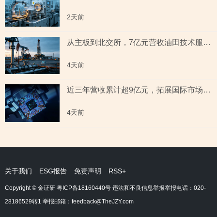
2天前
从主板到北交所，7亿元营收油田技术服务商两次撤单，募投项目必要性与核心技术竞争力遭“拷问”
4天前
近三年营收累计超9亿元，拓展国际市场背后外销收入合计六百余万元，辅导期间参与高校牵头的重点研发项目，大客户股东或与该高校人员“同名”
4天前
关于我们
ESG报告
免责声明
RSS+
Copyright © 金证研
粤ICP备18160440号
违法和不良信息举报举报电话：020-
28186529转1 举报邮箱：feedback@TheJZY.com