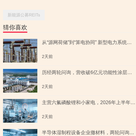
新能源公募REITs
猜你喜欢
从“源网荷储”到“算电协同” 新型电力系统指数全景透视六大赛道
2天前
历经两轮问询，营收破6亿元功能性涂层材料企业“撤稿”，应收账款坏账计提充分性及销售费用率低于同行均值合理性遭“连环问”
2天前
主营六氟磷酸锂和小家电，2026年上半年预测盈利超2亿元，虚增收入被ST背后子公司未完成业绩承诺
2天前
半导体湿制程设备企业撤材料，两轮问询聚焦收入确认时点准确性，原材料采购公允性引关注