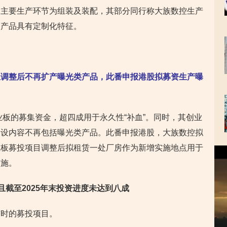
的主要生产环节为组装及装配，其部分同行称大族数控生产
的产品具有定制化特征。
且调整后不再扩产曝光类产品，此番申报港股拟募资生产曝
业板的募集资金，超四成用于永久性“补血”。同时，其创业
建设内容不再包括曝光类产品。此番申报港股，大族数控拟
业板募投项目调整后拟租赁一处厂房作为新增实施地点用于
视
频
设施。
播
放
且截至2025年末投资进度未达到八成
器
市时的募投项目。