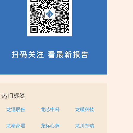
热门标签
龙迅股份
龙芯中科
龙磁科技
龙泰家居
龙标心燕
龙川东瑞