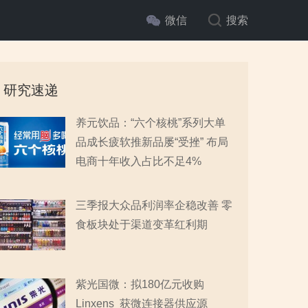
微信
搜索
研究速递
养元饮品：“六个核桃”系列大单
品成长疲软推新品屡“受挫” 布局
电商十年收入占比不足4%
三季报大众品利润率企稳改善 零
食板块处于渠道变革红利期
紫光国微：拟180亿元收购
Linxens 获微连接器供应源