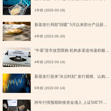
1年前 (2025-03-18)
新基发行局部“回暖” 5月以来部分产品获市场追捧提前结募
4年前 (2022-05-20)
“牛基”逆市放宽限购 机构多渠道传递积极信号
4年前 (2022-03-14)
新基发行迎来“冰点时刻” 发行规模、认购户数等关键性指标骤降
5年前 (2022-02-14)
跨年行情预期助推资金涌入 上证50ETF总规模达635亿元再创新高