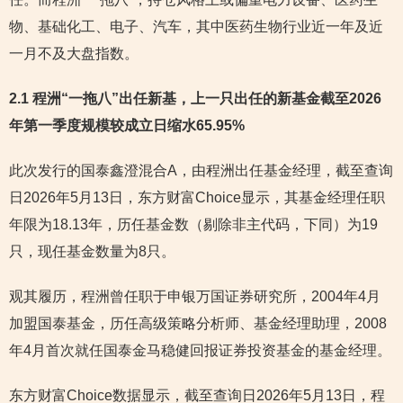
物、基础化工、电子、汽车，其中医药生物行业近一年及近
一月不及大盘指数。
2.1 程洲“一拖八”出任新基，上一只出任的新基金截至2026
年第一季度规模较成立日缩水65.95%
此次发行的国泰鑫澄混合A，由程洲出任基金经理，截至查询
日2026年5月13日，东方财富Choice显示，其基金经理任职
年限为18.13年，历任基金数（剔除非主代码，下同）为19
只，现任基金数量为8只。
观其履历，程洲曾任职于申银万国证券研究所，2004年4月
加盟国泰基金，历任高级策略分析师、基金经理助理，2008
年4月首次就任国泰金马稳健回报证券投资基金的基金经理。
东方财富Choice数据显示，截至查询日2026年5月13日，程