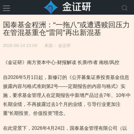
国泰基金程洲：“一拖八”或遭遇赎回压力
在管混基重仓“雷同”再出新混基
2026-05-14 23:09
来源：
金证研
《金证研》南方资本中心-财报解读 长庚/作者 南枝/风控
自2026年5月1日起，新修订的《公开募集证券投资基金信息
披露内容与格式准则第2号——定期报告的内容与格式》实
施，要求基金管理人在定期报告中新增产品过去7年、10年中
长期业绩，不再披露过去1个月的业绩，引导行业更加注
重“长期投资、价值投资”理念。
在此背景下，2026年4月24日，国泰基金管理有限公司（以