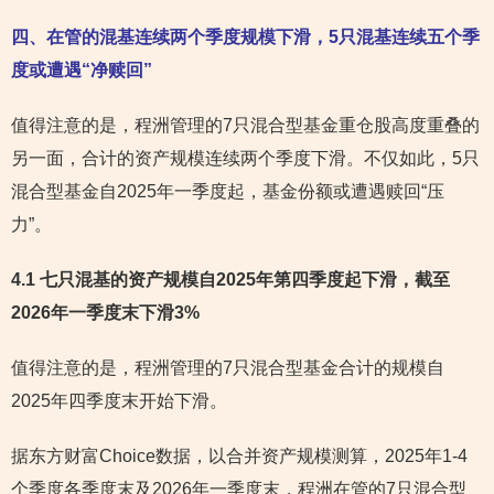
四、在管的混基连续两个季度规模下滑，5只混基连续五个季
度或遭遇“净赎回”
值得注意的是，程洲管理的7只混合型基金重仓股高度重叠的
另一面，合计的资产规模连续两个季度下滑。不仅如此，5只
混合型基金自2025年一季度起，基金份额或遭遇赎回“压
力”。
4.1 七只混基的资产规模自2025年第四季度起下滑，截至
2026年一季度末下滑3%
值得注意的是，程洲管理的7只混合型基金合计的规模自
2025年四季度末开始下滑。
据东方财富Choice数据，以合并资产规模测算，2025年1-4
个季度各季度末及2026年一季度末，程洲在管的7只混合型