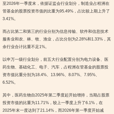
至2026年一季度末，依据证监会行业划分，制造业占程洲在
管基金的股票投资市值的比重为95.49%，占比较上期上升了
3.41%。
而占比第二和第三的行业分别为信息传输、软件和信息技术
服务业和农、林、牧、渔业，占比分别为2.28%和1.33%，其
余行业合计比重不足1%。
以申万一级行业划分，前五大行业配置分别为电力设备、医
药生物、基础化工、电子、汽车，占程洲在管基金的股票投
资市值比重分别为18.4%、13.96%、8.07%、7.95%、
6.52%。
其中，医药生物自2025年第二季度起开始增持，当期占股票
投资市值的比重为11.71%，较上一季度上升了6.1%，在
2025年末一度达到了21.14%，而2026年第一季度开始减