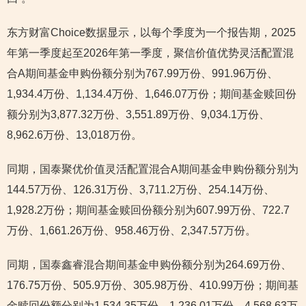
东方财富Choice数据显示，以每个季度为一个报告期，2025
年第一季度起至2026年第一季度，聚信价值优势灵活配置混
合A期间基金申购份额分别为767.99万份、991.96万份、
1,934.4万份、1,134.4万份、1,646.07万份；期间基金赎回份
额分别为3,877.32万份、3,551.89万份、9,034.1万份、
8,962.6万份、13,018万份。
同期，国泰聚优价值灵活配置混合A期间基金申购份额分别为
144.57万份、126.31万份、3,711.2万份、254.14万份、
1,928.2万份；期间基金赎回份额分别为607.99万份、722.7
万份、1,661.26万份、958.46万份、2,347.57万份。
同期，国泰鑫睿混合期间基金申购份额分别为264.69万份、
176.75万份、505.9万份、305.98万份、410.99万份；期间基
金赎回份额分别为1,534.35万份、1,236.01万份、4,568.63万