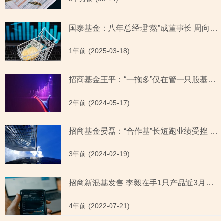
国泰基金：八年总经理“熬”成董事长 周向勇“为持有人创造价值”或成空谈
1年前 (2025-03-18)
招商基金王平：“一拖多”仅在管一只股基换手率高企 时隔七年再出新股基
2年前 (2024-05-17)
招商基金晏磊：“合作基”长短跑业绩受挫 首次单独上阵能否一改“疲态”？
3年前 (2024-02-19)
招商新混基发售 李毅在手1只产品近3月涨幅显疲软排名靠后
4年前 (2022-07-21)