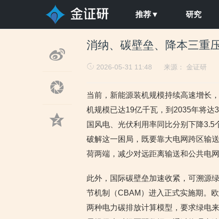
推荐▼
研究
消纳、碳壁垒、降本三重压
2026-05-31 11:48
来源：
金证研
当前，新能源装机规模持续高速增长，
机规模已达19亿千瓦，到2035年将达
国风电、光伏利用率同比分别下降3.5
破解这一困局，既要靠大电网跨区输
荷两端，减少对远距离输送和公共电
此外，国际碳壁垒加速收紧，可溯源绿电
节机制（CBAM）进入正式实施期。
两种电力碳排放计算模型，要求绿电