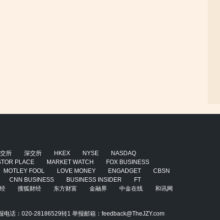
交所
深交所
HKEX
NYSE
NASDAQ
STOR PLACE
MARKET WATCH
FOX BUSINESS
MOTLEY FOOL
LOVE MONEY
ENGADGET
CBSN
CNN BUSINESS
BUSINESS INSIDER
FT
经
搜狐财经
东方财富
金融界
中金在线
和讯网
020-28186529转1 举报邮箱：feedback@TheJZY.com