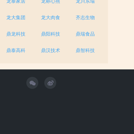
龙泰家居
龙标心燕
龙川东瑞
龙大集团
龙大肉食
齐志生物
鼎龙科技
鼎阳科技
鼎瑞食品
鼎泰高科
鼎汉技术
鼎智科技