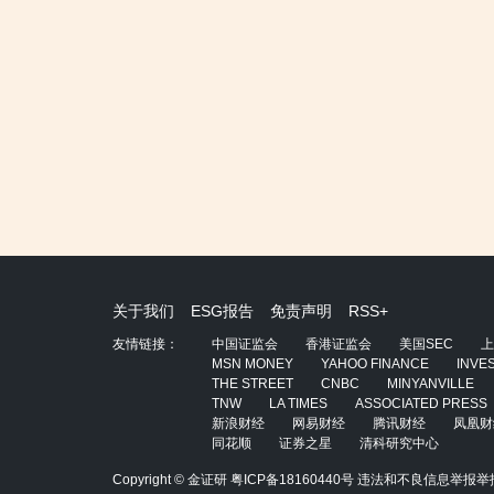
关于我们
ESG报告
免责声明
RSS+
友情链接：
中国证监会
香港证监会
美国SEC
上
MSN MONEY
YAHOO FINANCE
INVE
THE STREET
CNBC
MINYANVILLE
TNW
LA TIMES
ASSOCIATED PRESS
新浪财经
网易财经
腾讯财经
凤凰财
同花顺
证券之星
清科研究中心
Copyright © 金证研
粤ICP备18160440号
违法和不良信息举报举报电话：