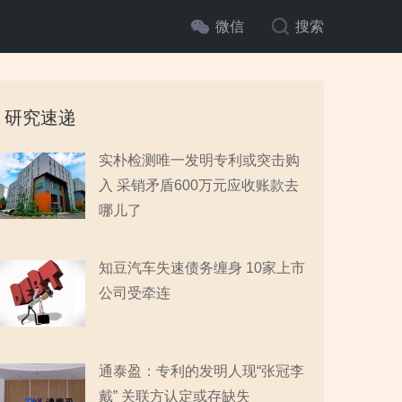
微信
搜索
研究速递
实朴检测唯一发明专利或突击购
入 采销矛盾600万元应收账款去
哪儿了
知豆汽车失速债务缠身 10家上市
公司受牵连
通泰盈：专利的发明人现“张冠李
戴” 关联方认定或存缺失