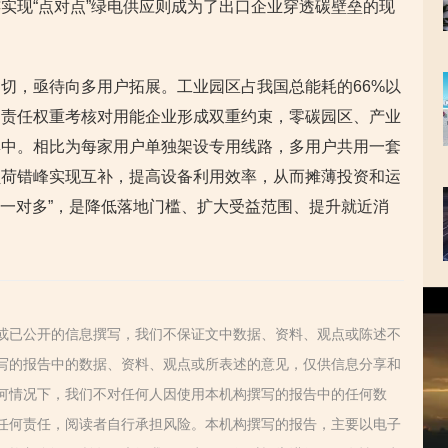
实现“点对点”绿电供应则成为了出口企业穿透碳壁垒的现
切，亟待向多用户拓展。工业园区占我国总能耗的66%以
纳责任权重考核对用能企业形成双重约束，零碳园区、产业
集中。相比为每家用户单独架设专用线路，多用户共用一套
负荷错峰实现互补，提高设备利用效率，从而摊薄投资和运
“一对多”，是降低落地门槛、扩大受益范围、提升就近消
视
频
或已公开的信息撰写，我们不保证文中数据、资料、观点或陈述不
播
放
写的报告中的数据、资料、观点或所表述的意见，仅供信息分享和
器
何情况下，我们不对任何人因使用本机构撰写的报告中的任何数
任何责任，阅读者自行承担风险。本机构撰写的报告，主要以电子