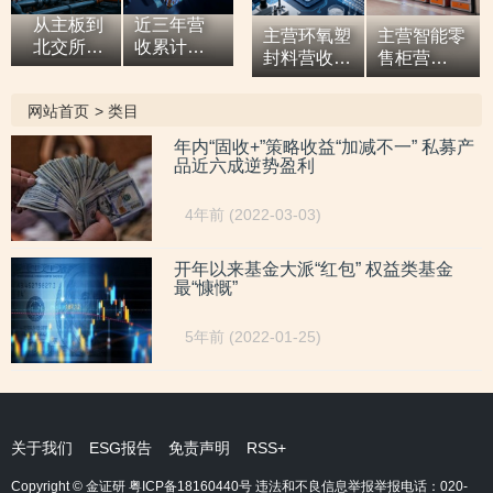
从主板到
近三年营
主营环氧塑
主营智能零
北交所，7
收累计超9
封料营收逐
售柜营
亿元营收
亿元，拓
年增高，应
收“两连
油田技术
展国际市
收款占比超
涨”，研发
网站首页
>
类目
服务商两
场背后外
六成或异于
开支占比走
次撤单，
销收入合
同行，辅导
低，自称AI
年内“固收+”策略收益“加减不一” 私募产
募投项目
计六百余
品近六成逆势盈利
期内或向关
驱动零售企
必要性与
万元，辅
联方“突
业而重大专
核心技术
导期间参
击”置出资
利或未涉及
4年前 (2022-03-03)
竞争力
与高校牵
产
AI领域
遭“拷问”
头的重点
研发项
开年以来基金大派“红包” 权益类基金
最“慷慨”
目，大客
户股东或
与该高校
5年前 (2022-01-25)
人员“同名”
关于我们
ESG报告
免责声明
RSS+
Copyright © 金证研
粤ICP备18160440号
违法和不良信息举报举报电话：020-