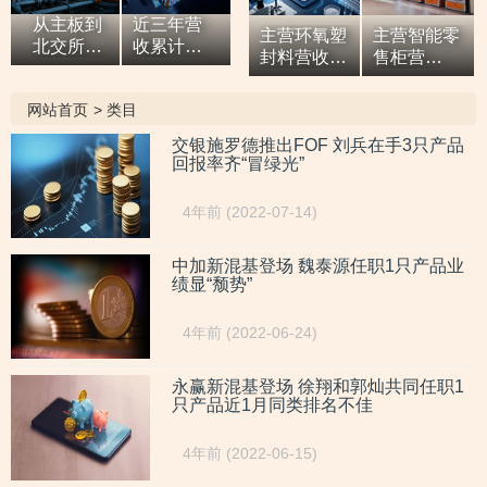
从主板到
近三年营
主营环氧塑
主营智能零
北交所，7
收累计超9
封料营收逐
售柜营
亿元营收
亿元，拓
年增高，应
收“两连
油田技术
展国际市
收款占比超
涨”，研发
网站首页
>
类目
服务商两
场背后外
六成或异于
开支占比走
次撤单，
销收入合
同行，辅导
低，自称AI
交银施罗德推出FOF 刘兵在手3只产品
募投项目
计六百余
回报率齐“冒绿光”
期内或向关
驱动零售企
必要性与
万元，辅
联方“突
业而重大专
核心技术
导期间参
击”置出资
利或未涉及
4年前 (2022-07-14)
竞争力
与高校牵
产
AI领域
遭“拷问”
头的重点
研发项
中加新混基登场 魏泰源任职1只产品业
绩显“颓势”
目，大客
户股东或
与该高校
4年前 (2022-06-24)
人员“同名”
永赢新混基登场 徐翔和郭灿共同任职1
只产品近1月同类排名不佳
4年前 (2022-06-15)