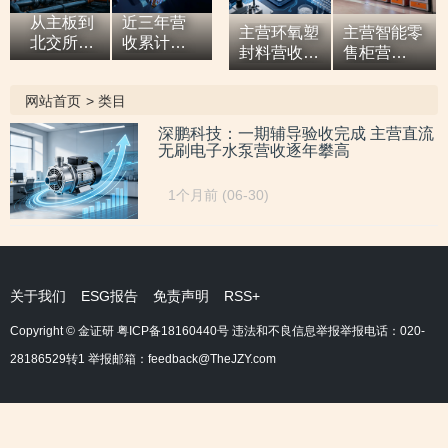
从主板到
近三年营
主营环氧塑
主营智能零
北交所，7
收累计超9
封料营收逐
售柜营
亿元营收
亿元，拓
年增高，应
收“两连
油田技术
展国际市
收款占比超
涨”，研发
网站首页
>
类目
服务商两
场背后外
六成或异于
开支占比走
次撤单，
销收入合
同行，辅导
低，自称AI
深鹏科技：一期辅导验收完成 主营直流
募投项目
计六百余
无刷电子水泵营收逐年攀高
期内或向关
驱动零售企
必要性与
万元，辅
联方“突
业而重大专
核心技术
导期间参
击”置出资
利或未涉及
1个月前 (06-30)
竞争力
与高校牵
产
AI领域
遭“拷问”
头的重点
研发项
目，大客
户股东或
关于我们
ESG报告
免责声明
RSS+
与该高校
人员“同名”
Copyright © 金证研
粤ICP备18160440号
违法和不良信息举报举报电话：020-
28186529转1 举报邮箱：feedback@TheJZY.com