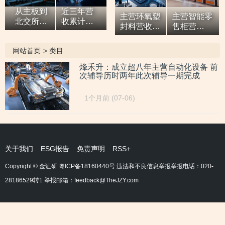
从主板到
近三年营
主营环氧塑
主营智能零
北交所，7
收累计超9
封料营收逐
售柜营
亿元营收
亿元，拓
年增高，应
收“两连
油田技术
展国际市
收款占比超
涨”，研发
网站首页
>
类目
服务商两
场背后外
六成或异于
开支占比走
次撤单，
销收入合
同行，辅导
低，自称AI
烽禾升：成立超八年主营自动化设备 前
募投项目
计六百余
次辅导历时两年此次辅导一期完成
期内或向关
驱动零售企
必要性与
万元，辅
联方“突
业而重大专
核心技术
导期间参
击”置出资
利或未涉及
1个月前 (07-06)
竞争力
与高校牵
产
AI领域
遭“拷问”
头的重点
研发项
目，大客
户股东或
关于我们
ESG报告
免责声明
RSS+
与该高校
人员“同名”
Copyright © 金证研
粤ICP备18160440号
违法和不良信息举报举报电话：020-
28186529转1 举报邮箱：feedback@TheJZY.com