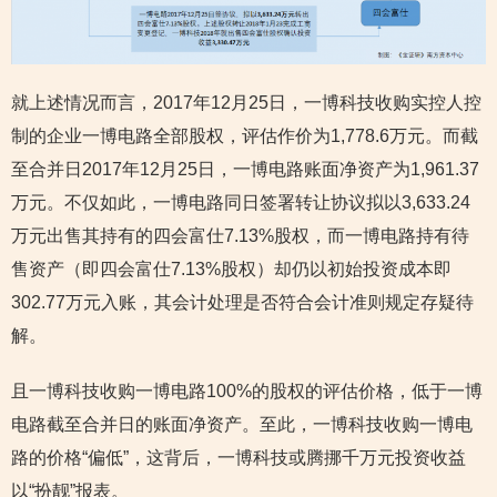
就上述情况而言，2017年12月25日，一博科技收购实控人控
制的企业一博电路全部股权，评估作价为1,778.6万元。而截
至合并日2017年12月25日，一博电路账面净资产为1,961.37
万元。不仅如此，一博电路同日签署转让协议拟以3,633.24
万元出售其持有的四会富仕7.13%股权，而一博电路持有待
售资产（即四会富仕7.13%股权）却仍以初始投资成本即
302.77万元入账，其会计处理是否符合会计准则规定存疑待
解。
且一博科技收购一博电路100%的股权的评估价格，低于一博
电路截至合并日的账面净资产。至此，一博科技收购一博电
路的价格“偏低”，这背后，一博科技或腾挪千万元投资收益
以“扮靓”报表。