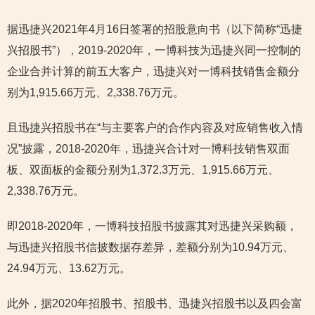
据迅捷兴2021年4月16日签署的招股意向书（以下简称“迅捷
兴招股书”），2019-2020年，一博科技为迅捷兴同一控制的
企业合并计算的前五大客户，迅捷兴对一博科技销售金额分
别为1,915.66万元、2,338.76万元。
且迅捷兴招股书在“与主要客户的合作内容及对应销售收入情
况”披露，2018-2020年，迅捷兴合计对一博科技销售双面
板、双面板的金额分别为1,372.3万元、1,915.66万元、
2,338.76万元。
即2018-2020年，一博科技招股书披露其对迅捷兴采购额，
与迅捷兴招股书信披数据存差异，差额分别为10.94万元、
24.94万元、13.62万元。
此外，据2020年招股书、招股书、迅捷兴招股书以及四会富