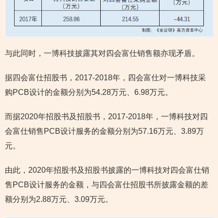
与此同时，一博科技披露其对四会富仕销售额亦现矛盾。
据四会富仕招股书，2017-2018年，四会富仕对一博科技采
购PCB设计的金额分别为54.28万元、6.98万元。
而据2020年招股书及招股书，2017-2018年，一博科技对四
会富仕销售PCB设计服务的金额分别为57.16万元、3.89万
元。
由此，2020年招股书及招股书披露的一博科技对四会富仕销
售PCB设计服务的金额，与四会富仕招股书所披露金额的差
额分别为2.88万元、3.09万元。