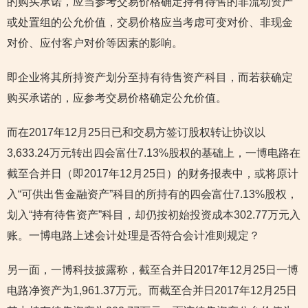
的购买承诺，应当参考交易价格确定持有待售的非流动资产
或处置组的公允价值，交易价格应当考虑可变对价、非现金
对价、应付客户对价等因素的影响。
即企业将其所持资产划分至持有待售资产科目，而若获确定
购买承诺的，应参考交易价格确定公允价值。
而在2017年12月25日已和交易方签订股权转让协议以
3,633.24万元转出四会富仕7.13%股权的基础上，一博电路在
截至合并日（即2017年12月25日）的财务报表中，或将原计
入“可供出售金融资产”科目的所持有的四会富仕7.13%股权，
划入“持有待售资产”科目，却仍按初始投资成本302.77万元入
账。一博电路上述会计处理是否符合会计准则规定？
另一面，一博科技披露称，截至合并日2017年12月25日一博
电路净资产为1,961.37万元。而截至合并日2017年12月25日