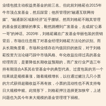
业绩包揽主动权益类基金的前三名。但此前刘格菘在2015年
牛市顶点发基金，然后踩雷；他所管理的“融通互联网传
媒”、“融通新区域新经济”近乎腰斩。然而刘格菘不顾其管理
的基金接近腰斩的事实，毅然跳槽到广发基金，去成就“公募
一哥”的神话。2020年，刘格菘藏在广发基金华丽包装的营销
背后，市场往往忽视了对基金经理刘格菘方法论的识别。而
从长期角度看，市场和业绩存在均值回归的效应，对于刘格
菘投资方法论碰巧踩中市场风格、年化收益拉得过高的基金
经理而言，是要降低长期收益预期的，而广发行业严选三年
持有期混合A系其在管基金中的典型代表。过度包装的另一个
结果就是规模暴涨，随着规模增长，以往通过赌注几只小票
的方式获得超额收益不再有效，小票的流动性也不再支持每
日大规模申赎。此情形下，刘格菘押注选择更加狭窄，上述
问题也为其今年来大规模的基金管理埋下祸根。