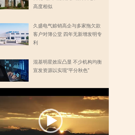
高度相似
久盛电气赊销高企与多家拖欠款
客户对簿公堂 四年无新增发明专
利
混基明星效应凸显 不少机构均衡
宣发资源以实现“平分秋色”