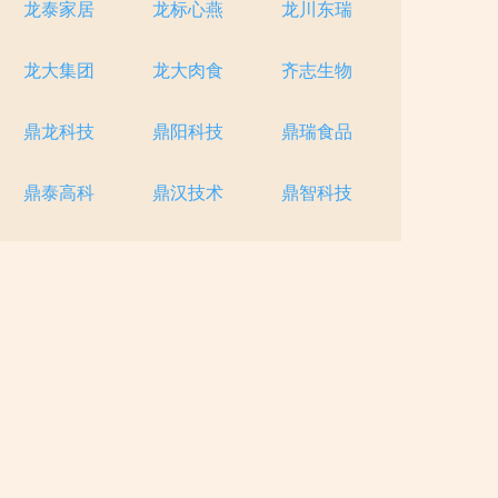
龙泰家居
龙标心燕
龙川东瑞
龙大集团
龙大肉食
齐志生物
鼎龙科技
鼎阳科技
鼎瑞食品
鼎泰高科
鼎汉技术
鼎智科技