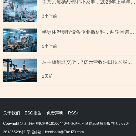
主营六氟磷酸锂和小家电，2026年上半年预测盈利超2亿元，虚增收入被ST背后子公司未完成业绩承诺
3小时前
半导体湿制程设备企业撤材料，两轮问询聚焦收入确认时点准确性，原材料采购公允性引关注
5小时前
从主板到北交所，7亿元营收油田技术服务商两次撤单，募投项目必要性与核心技术竞争力遭“拷问”
2天前
关于我们
ESG报告
免责声明
RSS+
Copyright © 金证研
粤ICP备18160440号
违法和不良信息举报举报电话：020-
28186529转1 举报邮箱：feedback@TheJZY.com