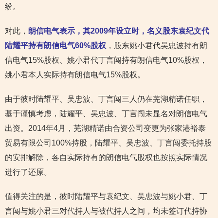
纷。
对此，
朗信电气表示，其2009年设立时，名义股东袁纪文代
陆耀平持有朗信电气60%股权
，股东姚小君代吴忠波持有朗
信电气15%股权、姚小君代丁言闯持有朗信电气10%股权，
姚小君本人实际持有朗信电气15%股权。
由于彼时陆耀平、吴忠波、丁言闯三人仍在芜湖精诺任职，
基于谨慎考虑，陆耀平、吴忠波、丁言闯未显名对朗信电气
出资。2014年4月，芜湖精诺由合资公司变更为张家港裕泰
贸易有限公司100%持股，陆耀平、吴忠波、丁言闯委托持股
的安排解除，各自实际持有的朗信电气股权也按照实际情况
进行了还原。
值得关注的是，彼时陆耀平与袁纪文、吴忠波与姚小君、丁
言闯与姚小君三对代持人与被代持人之间，均未签订代持协