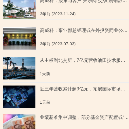
高威科：股东与客户“关系网”交织 购销数据对垒拷问信披质量
3年前 (2023-11-24)
高威科：事业部总经理或在外投资同业公司 实控人亲属持股企业贡献千万元收入
3年前 (2023-07-03)
从主板到北交所，7亿元营收油田技术服务商两次撤单，募投项目必要性与核心技术竞争力遭“拷问”
1天前
近三年营收累计超9亿元，拓展国际市场背后外销收入合计六百余万元，辅导期间参与高校牵头的重点研发项目，大客户股东或与该高校人员“同名”
1天前
业绩基准集中调整，部分基金资产配置或“偏离”基准，最近一年末基金经理自持份额回落