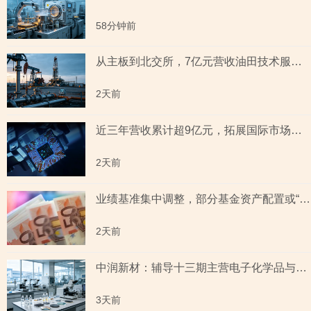
58分钟前
从主板到北交所，7亿元营收油田技术服务商两次撤单，募投项目必要性与核心技术竞争力遭“拷问”
2天前
近三年营收累计超9亿元，拓展国际市场背后外销收入合计六百余万元，辅导期间参与高校牵头的重点研发项目，大客户股东或与该高校人员“同名”
2天前
业绩基准集中调整，部分基金资产配置或“偏离”基准，最近一年末基金经理自持份额回落
2天前
中润新材：辅导十三期主营电子化学品与纳米材料 下游覆盖半导体与新能源电池赛道
3天前