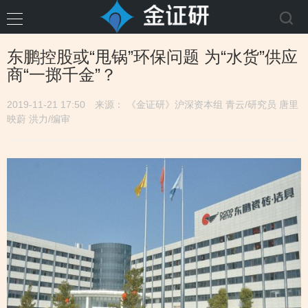
东鹏控股或“甩锅”环保问题 为“水货”供应
商“一掷千金”？
2019-11-21 17:50
来源： 《金证研》沪深资本组 青云/研究员 唐里
映蔚 洪力/编审