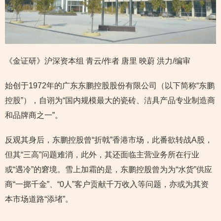
《金证研》沪深资本组 青云/作者 唐里 映蔚 洪力/编审
始创于1972年的广东东鹏控股股份有限公司（以下简称“东鹏
控股”），自诩为“国内规模最大的瓷砖、洁具产品专业制造商
和品牌商之一”。
反观其身后，东鹏控股曾“折戟”香港市场，此番欲转战A股，
但其“三高”问题难消，此外，其还面临主营业务所在行业
或“遇冷”的窘境。雪上加霜的是，东鹏控股曾为为“水货”供应
商“一掷千金”、“0人”客户贡献千万收入等问题，亦或为其资
本市场道路“添堵”。