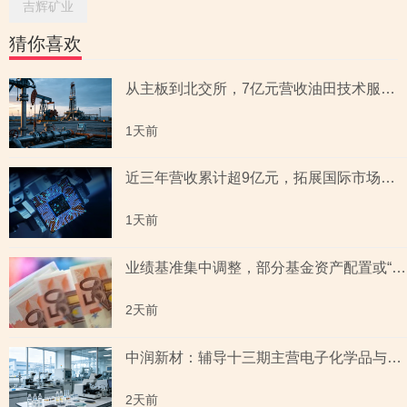
吉辉矿业
猜你喜欢
从主板到北交所，7亿元营收油田技术服务商两次撤单，募投项目必要性与核心技术竞争力遭“拷问”
1天前
近三年营收累计超9亿元，拓展国际市场背后外销收入合计六百余万元，辅导期间参与高校牵头的重点研发项目，大客户股东或与该高校人员“同名”
1天前
业绩基准集中调整，部分基金资产配置或“偏离”基准，最近一年末基金经理自持份额回落
2天前
中润新材：辅导十三期主营电子化学品与纳米材料 下游覆盖半导体与新能源电池赛道
2天前