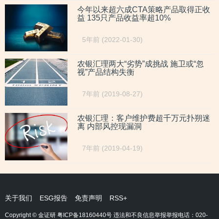
今年以来超六成CTA策略产品取得正收
益 135只产品收益率超10%
5年前 (2022-01-30)
农银汇理两大“劣势”成挑战 施卫或“忽
视”产品结构失衡
7年前 (2019-08-27)
农银汇理：客户维护费超千万元扑朔迷
离 内部风控现漏洞
7年前 (2019-04-19)
关于我们
ESG报告
免责声明
RSS+
Copyright © 金证研
粤ICP备18160440号
违法和不良信息举报举报电话：020-