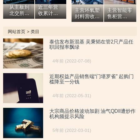
从主板到
近三年营
主营环氧塑
主营智能零
北交所，7
收累计超9
封料营收逐
售柜营
亿元营收
亿元，拓
年增高，应
收“两连
油田技术
展国际市
收款占比超
涨”，研发
网站首页
>
类目
服务商两
场背后外
六成或异于
开支占比走
次撤单，
销收入合
同行，辅导
低，自称AI
泰信发布新混基 吴秉韬在管2只产品任
募投项目
计六百余
职回报率飘绿
期内或向关
驱动零售企
必要性与
万元，辅
联方“突
业而重大专
核心技术
导期间参
击”置出资
利或未涉及
4年前 (2022-07-08)
竞争力
与高校牵
产
AI领域
遭“拷问”
头的重点
研发项
近期权益产品销售端“门堪罗雀” 起购门
槛降至一分钱
目，大客
户股东或
与该高校
4年前 (2022-05-31)
人员“同名”
大宗商品价格波动加剧 油气QDII遭炒作
机构频提示风险
5年前 (2022-03-01)