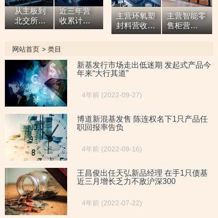
从主板到
近三年营
主营环氧塑
主营智能零
北交所，7
收累计超9
封料营收逐
售柜营
亿元营收
亿元，拓
年增高，应
收“两连
油田技术
展国际市
收款占比超
涨”，研发
网站首页
>
类目
服务商两
场背后外
六成或异于
开支占比走
次撤单，
销收入合
同行，辅导
低，自称AI
新基发行市场走出低迷期 发起式产品今
募投项目
计六百余
年来“大行其道”
期内或向关
驱动零售企
必要性与
万元，辅
联方“突
业而重大专
核心技术
导期间参
击”置出资
利或未涉及
4年前 (2022-09-27)
竞争力
与高校牵
产
AI领域
遭“拷问”
头的重点
研发项
博道新混基发售 陈连权名下1只产品任
职回报率告负
目，大客
户股东或
与该高校
4年前 (2022-09-16)
人员“同名”
王昌俊出任天弘新品经理 在手1只债基
近三月增长乏力不敌沪深300
4年前 (2022-07-22)