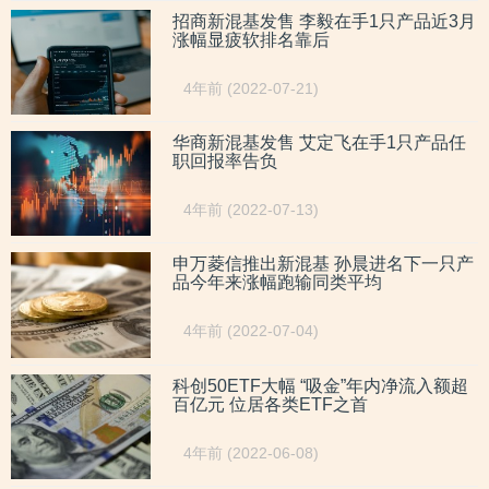
招商新混基发售 李毅在手1只产品近3月
涨幅显疲软排名靠后
4年前 (2022-07-21)
华商新混基发售 艾定飞在手1只产品任
职回报率告负
4年前 (2022-07-13)
申万菱信推出新混基 孙晨进名下一只产
品今年来涨幅跑输同类平均
4年前 (2022-07-04)
科创50ETF大幅 “吸金”年内净流入额超
百亿元 位居各类ETF之首
4年前 (2022-06-08)