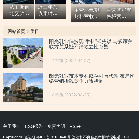
从主板到
近三年营
主营环氧塑
主营智能零
北交所，7
收累计超9
封料营收逐
售柜营
亿元营收
亿元，拓
年增高，应
收“两连
油田技术
展国际市
收款占比超
涨”，研发
网站首页
>
类目
服务商两
场背后外
六成或异于
开支占比走
次撤单，
销收入合
同行，辅导
低，自称AI
阳光乳业信披现“手抖”式失误 与多家关
募投项目
计六百余
联方关系扯不清独立性存疑
期内或向关
驱动零售企
必要性与
万元，辅
联方“突
业而重大专
核心技术
导期间参
击”置出资
利或未涉及
4年前 (2022-04-27)
竞争力
与高校牵
产
AI领域
遭“拷问”
头的重点
研发项
阳光乳业技术专利或存可替代性 布局网
络营销折戟竞争力遭拷问
目，大客
户股东或
与该高校
4年前 (2022-04-25)
人员“同名”
关于我们
ESG报告
免责声明
RSS+
Copyright © 金证研
粤ICP备18160440号
违法和不良信息举报举报电话：020-