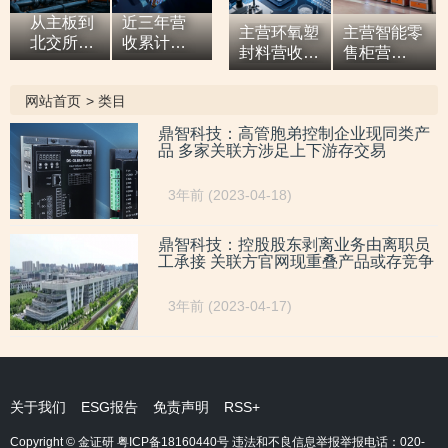
从主板到
近三年营
主营环氧塑
主营智能零
北交所，7
收累计超9
封料营收逐
售柜营
亿元营收
亿元，拓
年增高，应
收“两连
油田技术
展国际市
收款占比超
涨”，研发
网站首页
>
类目
服务商两
场背后外
六成或异于
开支占比走
次撤单，
销收入合
同行，辅导
低，自称AI
鼎智科技：高管胞弟控制企业现同类产
募投项目
计六百余
品 多家关联方涉足上下游存交易
期内或向关
驱动零售企
必要性与
万元，辅
联方“突
业而重大专
核心技术
导期间参
击”置出资
利或未涉及
3年前 (2023-04-18)
竞争力
与高校牵
产
AI领域
遭“拷问”
头的重点
研发项
鼎智科技：控股股东剥离业务由离职员
工承接 关联方官网现重叠产品或存竞争
目，大客
户股东或
与该高校
3年前 (2023-04-17)
人员“同名”
关于我们
ESG报告
免责声明
RSS+
Copyright © 金证研
粤ICP备18160440号
违法和不良信息举报举报电话：020-