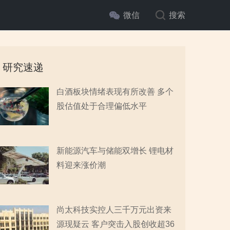
微信
搜索
研究速递
白酒板块情绪表现有所改善 多个
股估值处于合理偏低水平
新能源汽车与储能双增长 锂电材
料迎来涨价潮
尚太科技实控人三千万元出资来
源现疑云 客户突击入股创收超36