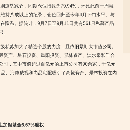
逆势减仓，同期仓位指数为79.94%，环比此前一周减
仓位维持八成以上的纪录，仓位回归至今年4月下旬水平。与
降温。据统计，9月7日至9月11日共有561只私募产品
只。
亿级私募加大了精选个股的力度，且依旧紧盯大市值公司。
高毅资产、星石投资、重阳投资、景林资产、淡水泉和千合
公司，其中市值超过百亿元的上市公司有90余家，千亿元
食品、海康威视和尚品宅配吸引了高毅资产、景林投资在内
加银基金6.67%股权