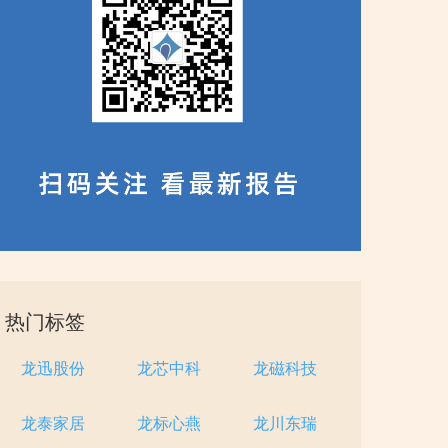
热门标签
龙迅股份
龙芯中科
龙磁科技
龙泰家居
龙标心燕
龙川东瑞