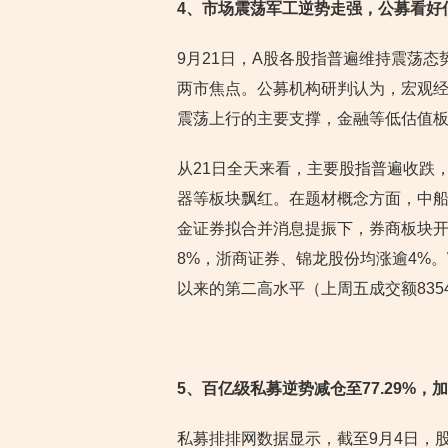
4
、市场震荡军工逆势走强，公募看好
9月21日，A股各股指普遍维持震荡
两市焦点。公募机构研判认为，宏观经
震荡上行的主要支撑，金融等低估值
从21日全天来看，主要股指普遍收跌
器等板块飘红。在题材概念方面，中
金证券拟合并消息提振下，券商板块开
8%，浙商证券、锦龙股份均涨逾4%。W
以来的第二高水平（上周五成交额8354
5
、百亿级私募逆势减仓至77.29%
私募排排网数据显示，截至9月4日，股票