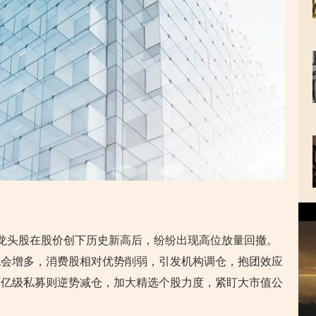
视
频
播
龙头股在股价创下历史新高后，纷纷出现高位放量回撤。
放
机会增多，消费股相对优势削弱，引发机构调仓，抱团效应
器
百亿级私募则逆势减仓，加大精选个股力度，紧盯大市值公