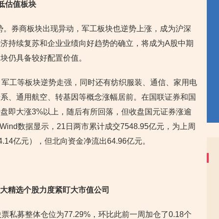
低估值板块
态势。券商板块出现异动，军工板块也逆势上涨，成为沪深
济持续复苏和企业业绩向好趋势的确立，将成为A股中期
板块仍具备较好配置价值。
，军工等板块逆势走强，同时还有纺织服装、通信、家用电
船系、通用航空、转基因等概念涨幅居前。在国联证券和国
盘即大涨3%以上，随后有所回落，但收盘国元证券涨逾
ind数据显示，21日两市累计成交7548.95亿元，为上周
.14亿元），但北向资金净流出64.96亿元。
，加大精选个股力度紧盯大市值公司
私募整体仓位为77.29%，环比此前一周加仓了0.18个