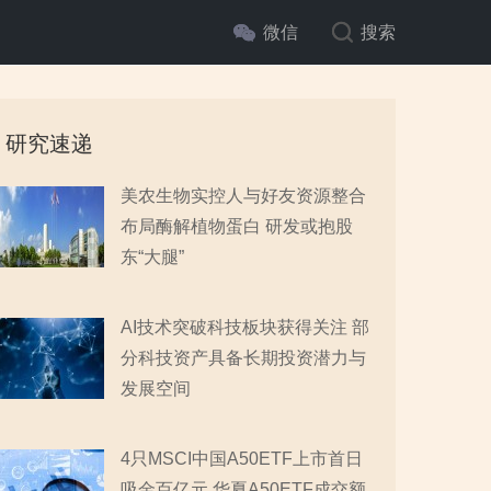
微信
搜索
研究速递
美农生物实控人与好友资源整合
布局酶解植物蛋白 研发或抱股
东“大腿”
AI技术突破科技板块获得关注 部
分科技资产具备长期投资潜力与
发展空间
4只MSCI中国A50ETF上市首日
吸金百亿元 华夏A50ETF成交额