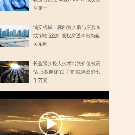
居第一
鸿安机械：标的置入后与原股东
或“藕断丝连” 股权穿透牵出隐蔽
关系网
长盈通实控人技术出资价值被高
估 股权腾挪“白手套”或浮盈超七
千万元