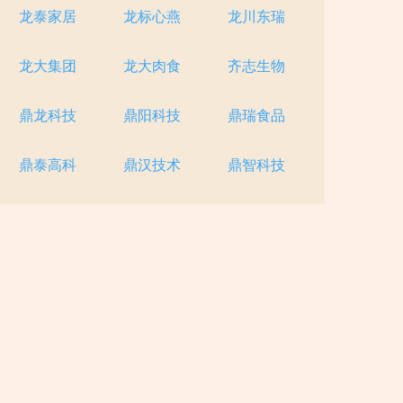
龙泰家居
龙标心燕
龙川东瑞
龙大集团
龙大肉食
齐志生物
鼎龙科技
鼎阳科技
鼎瑞食品
鼎泰高科
鼎汉技术
鼎智科技