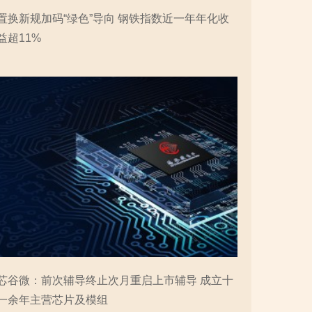
置换新规加码“绿色”导向 钢铁指数近一年年化收
益超11%
芯谷微：前次辅导终止次月重启上市辅导 成立十
一余年主营芯片及模组