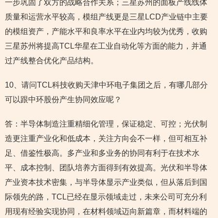
一步巩固了双方的战略合作关系；三星苏州的面板产线线体
质量和运营水平较高，模组产线更是三星LCD产业链中主要
的模组资产，产能水平和良率水平在业内均较为优秀，收购
三星苏州将提高TCL华星在工业自动化等方面的能力，并通
过产线整合优化产品结构。
10、请问TCL科技收购天津中环电子集团之后，有哪几部分
可以跟中环股份产生协同效应呢？
答：半导体制造注重精细化管理，保证稳定、可控；光伏制
造更注重产业化和低成本，关注方向会不一样，但可相互补
足、借鉴性极高。多产业和多业务的协同有利于在技术水
平、成本控制、团队培养方面得到有效提高。光伏和半导体
产业资本技术密集，与半导体显示产业类似，但从落后到国
际领先的路，TCL已经在显示领域走过，未来公司可充分利
用现有经验实现协同，在材料领域迈向新篇章，而材料端的