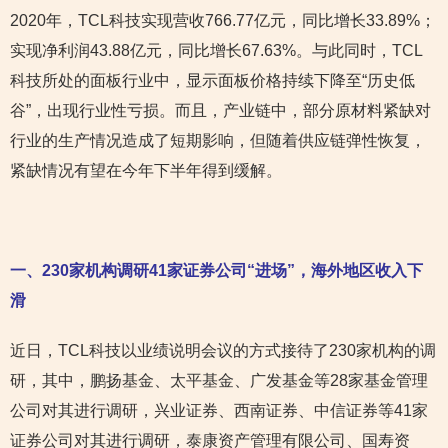
2020年，TCL科技实现营收766.77亿元，同比增长33.89%；
实现净利润43.88亿元，同比增长67.63%。与此同时，TCL
科技所处的面板行业中，显示面板价格持续下降至“历史低
谷”，出现行业性亏损。而且，产业链中，部分原材料紧缺对
行业的生产情况造成了短期影响，但随着供应链弹性恢复，
紧缺情况有望在今年下半年得到缓解。
一、230家机构调研41家证券公司“进场”，海外地区收入下
滑
近日，TCL科技以业绩说明会议的方式接待了230家机构的调
研，其中，鹏扬基金、太平基金、广发基金等28家基金管理
公司对其进行调研，兴业证券、西南证券、中信证券等41家
证券公司对其进行调研，泰康资产管理有限公司、国寿资