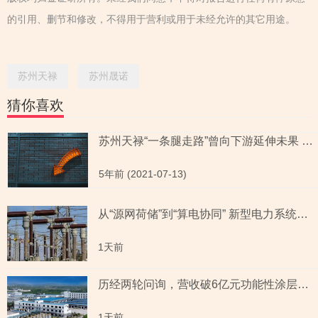
的引用、删节和修改，不得用于营利或用于未经允许的其它用途。
苏州天禄
苏州晟诺
猜你喜欢
苏州天禄“一条腿走路”曾向下游延伸未果 新技术布局或“失先机”
5年前 (2021-07-13)
从“源网荷储”到“算电协同” 新型电力系统指数全景透视六大赛道
1天前
历经两轮问询，营收破6亿元功能性涂层材料企业“撤稿”，应收账款坏账计提充分性及销售费用率低于同行均值合理性遭“连环问”
1天前