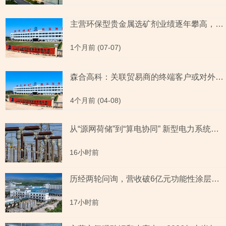
主营环保型贵金属选矿剂业绩逐年攀高，核心产品收入占比超九成，金浸出率或不及部分同类产品
1个月前 (07-07)
森合高科：关联贸易商的终端客户或对外销售产品 核心技术创新类型或现信披疑云
4个月前 (04-08)
从“源网荷储”到“算电协同” 新型电力系统指数全景透视六大赛道
16小时前
历经两轮问询，营收破6亿元功能性涂层材料企业“撤稿”，应收账款坏账计提充分性及销售费用率低于同行均值合理性遭“连环问”
17小时前