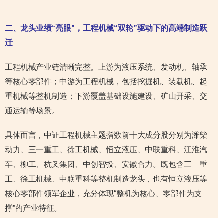
二、龙头业绩“亮眼”，工程机械“双轮”驱动下的高端制造跃
迁
工程机械产业链清晰完整。上游为液压系统、发动机、轴承
等核心零部件；中游为工程机械，包括挖掘机、装载机、起
重机械等整机制造；下游覆盖基础设施建设、矿山开采、交
通运输等场景。
具体而言，中证工程机械主题指数前十大成分股分别为潍柴
动力、三一重工、徐工机械、恒立液压、中联重科、江淮汽
车、柳工、杭叉集团、中创智投、安徽合力。既包含三一重
工、徐工机械、中联重科等整机制造龙头，也有恒立液压等
核心零部件领军企业，充分体现“整机为核心、零部件为支
撑”的产业特征。