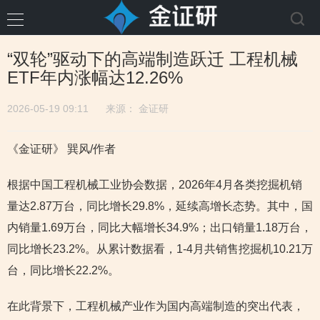
“双轮”驱动下的高端制造跃迁 工程机械
ETF年内涨幅达12.26%
2026-05-19 09:11
来源：
金证研
《金证研》 巽风/作者
根据中国工程机械工业协会数据，2026年4月各类挖掘机销
量达2.87万台，同比增长29.8%，延续高增长态势。其中，国
内销量1.69万台，同比大幅增长34.9%；出口销量1.18万台，
同比增长23.2%。从累计数据看，1-4月共销售挖掘机10.21万
台，同比增长22.2%。
在此背景下，工程机械产业作为国内高端制造的突出代表，