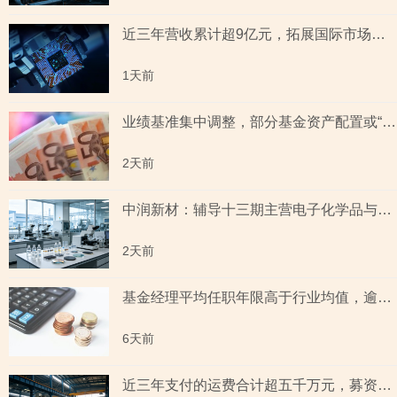
近三年营收累计超9亿元，拓展国际市场背后外销收入合计六百余万元，辅导期间参与高校牵头的重点研发项目，大客户股东或与该高校人员“同名”
1天前
业绩基准集中调整，部分基金资产配置或“偏离”基准，最近一年末基金经理自持份额回落
2天前
中润新材：辅导十三期主营电子化学品与纳米材料 下游覆盖半导体与新能源电池赛道
2天前
基金经理平均任职年限高于行业均值，逾50只“迷你基”规模不足五千万元，半导体及芯片领涨背后相关主题新发基金或“寥寥”
6天前
近三年支付的运费合计超五千万元，募资2.95亿元扩充产能，实控人之子间接持股募投项目电力设施的潜在供应商