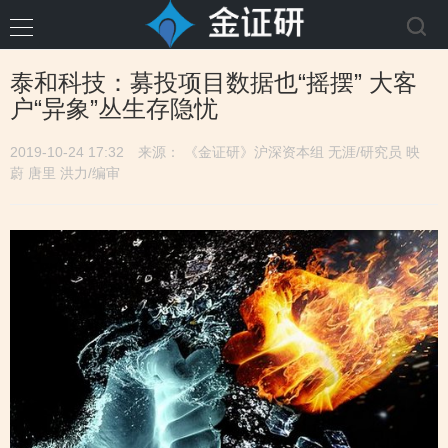
泰和科技：募投项目数据也“摇摆” 大客
户“异象”丛生存隐忧
2019-10-24 17:32
来源： 《金证研》沪深资本组 无涯/研究员 映
蔚 唐里 洪力/编审