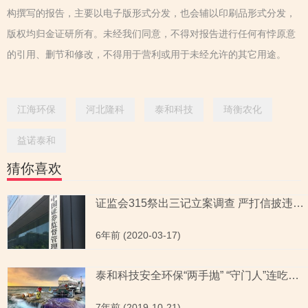
构撰写的报告，主要以电子版形式分发，也会辅以印刷品形式分发，
版权均归金证研所有。未经我们同意，不得对报告进行任何有悖原意
的引用、删节和修改，不得用于营利或用于未经允许的其它用途。
江海环保
河北隆科
泰和科技
琦衡农化
益诺泰和
猜你喜欢
证监会315祭出三记立案调查 严打信披违规成“重头戏”
6年前 (2020-03-17)
泰和科技安全环保“两手抛” “守门人”连吃罚单或难勤勉尽责
7年前 (2019-10-21)