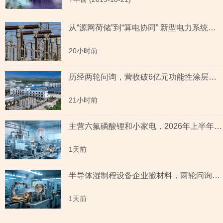
从“源网荷储”到“算电协同” 新型电力系统指数全景透视六大赛道
20小时前
历经两轮问询，营收破6亿元功能性涂层材料企业“撤稿”，应收账款坏账计提充分性及销售费用率低于同行均值合理性遭“连环问”
21小时前
主营六氟磷酸锂和小家电，2026年上半年预测盈利超2亿元，虚增收入被ST背后子公司未完成业绩承诺
1天前
半导体湿制程设备企业撤材料，两轮问询聚焦收入确认时点准确性，原材料采购公允性引关注
1天前