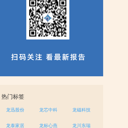
热门标签
龙迅股份
龙芯中科
龙磁科技
龙泰家居
龙标心燕
龙川东瑞