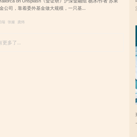
rra Mallorca on Unsplash《金证研》沪深金融组 杨冰/作者 苏果
金公司，靠着委外基金做大规模，一只基...
柏瑞
张娅
龚炜
更多了...