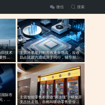
微信
搜索
油田技术
主营环氧塑封料营收逐年增高，应收
要性与
款占比超六成或异于同行，辅导期内
或向关联方“突击”置出资产
展国际市
主营智能零售柜营收“两连涨”，研发开
元，辅
支占比走低，自称AI驱动零售企业而
发项