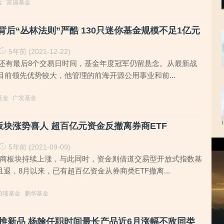
金
富国基金
背后“丛林法则”严酷 130只迷你基金规模不足1亿元
5年前 (2021-12-22)
结束还有最后8个交易日时间，基金年度冠军仍留悬念。从最新战
目前领先优势较大，他管理的前海开源公用事业和前...
基金
广发基金
板块涨势喜人 超百亿元资金反撤离券商ETF
视
5年前 (2021-09-09)
频
”券商板块持续上涨，与此同时，资金则借道交易型开放式指数基
播
且退，8月以来，已有超百亿资金从券商类ETF撤离...
放
器
柏瑞基金
鹏华基金
推新品 杨翰任职时间最长产品近6月涨幅不敌同类