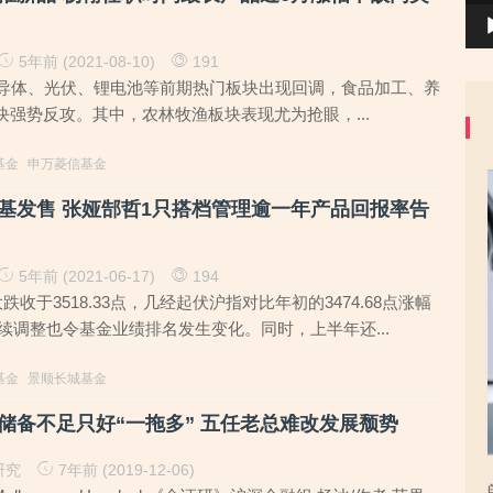
5年前 (2021-08-10)
191
半导体、光伏、锂电池等前期热门板块出现回调，食品加工、养
块强势反攻。其中，农林牧渔板块表现尤为抢眼，...
基金
申万菱信基金
基发售 张娅郜哲1只搭档管理逾一年产品回报率告
5年前 (2021-06-17)
194
跌收于3518.33点，几经起伏沪指对比年初的3474.68点涨幅
连续调整也令基金业绩排名发生变化。同时，上半年还...
基金
景顺长城基金
储备不足只好“一拖多” 五任老总难改发展颓势
研究
7年前 (2019-12-06)