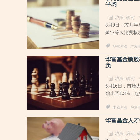
平均
沪深
,
研究
8月9日，芯片
殖业等大消费板
华富基金
广发
华富基金新股
负
沪深
,
研究
6月16日，市场大
缩小至1.3%，
中欧基金
华富
华富基金人才
沪深
,
滚动
,