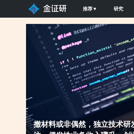
推荐▼
研究
点关
“闯关”两年却撤材料，技术创