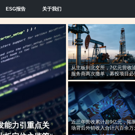
ESG报告
关于我们
从主板到北交所，7亿元营收
服务商两次撤单，募投项目必
核心技术竞争力遭“拷问”
近三年营收累计超9亿元，拓
新是否依赖客户引
场背后外销收入合计六百余万
导期间参与高校牵头的重点研