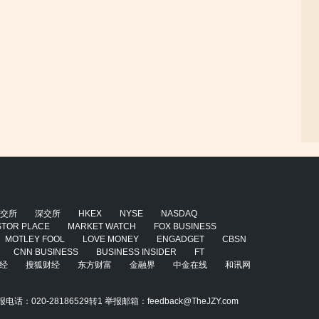
交所
深交所
HKEX
NYSE
NASDAQ
STOR PLACE
MARKET WATCH
FOX BUSINESS
MOTLEY FOOL
LOVE MONEY
ENGADGET
CBSN
CNN BUSINESS
BUSINESS INSIDER
FT
经
搜狐财经
东方财富
金融界
中金在线
和讯网
020-28186529转1 举报邮箱：feedback@TheJZY.com