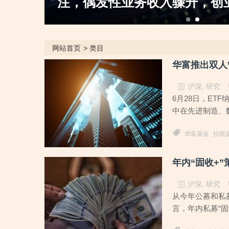
管“不
关注，市场环境突变或拷问业
网站首页
>
类目
华富推出双人
沪深
,
研究
6月28日，ET
中在先进制造、数
华富基金
招商
年内“固收+
沪深
,
研究
从今年公募和私
言，年内私募“固