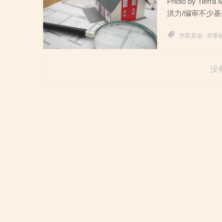
Photo by Tie
洪力/编审不少基
华富基金
华泰
没有