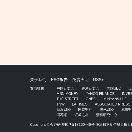
关于我们
ESG报告
免责声明
RSS+
友情链接：
中国证监会
香港证监会
美国SEC
上
MSN MONEY
YAHOO FINANCE
INVE
THE STREET
CNBC
MINYANVILLE
TNW
LA TIMES
ASSOCIATED PRESS
新浪财经
网易财经
腾讯财经
凤凰财
同花顺
证券之星
清科研究中心
Copyright © 金证研
粤ICP备18160440号
违法和不良信息举报举报电话：