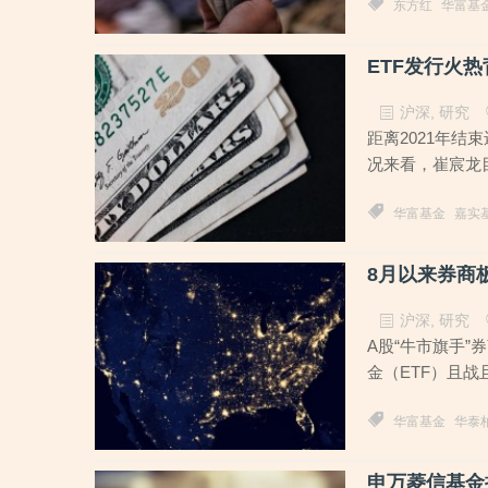
东方红
华富基
ETF发行火热
沪深
,
研究
距离2021年
况来看，崔宸龙
华富基金
嘉实
8月以来券商
沪深
,
研究
A股“牛市旗手
金（ETF）且战
华富基金
华泰
申万菱信基金