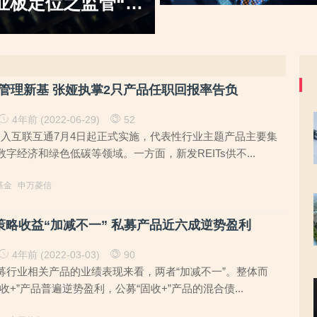
务成长性
目，大客户股东或与该高校人员
管理新基 张娅执掌2只产品任职回报率告负
4年前 (2022-06-29)
52
F纳入互联互通7月4日起正式实施，代表性行业主题产品主要集
字经济和绿色低碳等领域。一方面，新发REITs供不...
基金
申万菱信
”策略收益“加减不一” 私募产品近六成逆势盈利
4年前 (2022-03-03)
90
募行业相关产品的业绩表现来看，两者“加减不一”。整体而
收+”产品普遍逆势盈利，公募“固收+”产品的混合债...