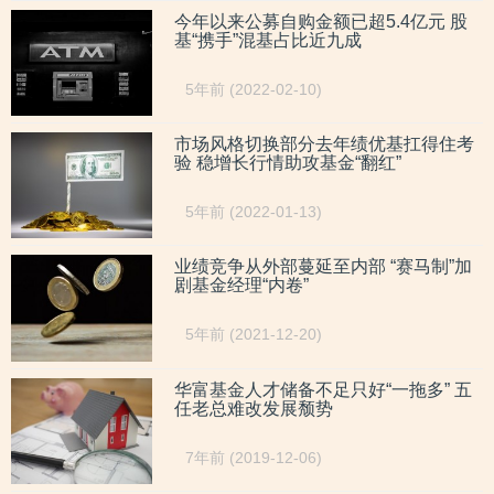
今年以来公募自购金额已超5.4亿元 股
基“携手”混基占比近九成
5年前 (2022-02-10)
市场风格切换部分去年绩优基扛得住考
验 稳增长行情助攻基金“翻红”
5年前 (2022-01-13)
业绩竞争从外部蔓延至内部 “赛马制”加
剧基金经理“内卷”
5年前 (2021-12-20)
华富基金人才储备不足只好“一拖多” 五
任老总难改发展颓势
7年前 (2019-12-06)