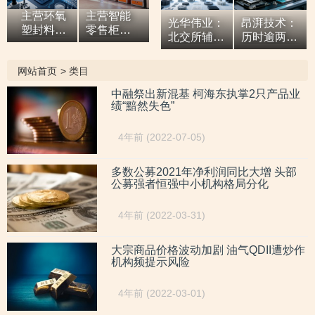
主营环氧
主营智能
光华伟业：
昂湃技术：
塑封料营
零售柜营
北交所辅导
历时逾两年
收逐年增
收“两连
两期 营收
创业板辅导
高，应收
涨”，研发
两连涨3D
九期 年产
网站首页
>
类目
款占比超
开支占比
打印业务收
200万件液
六成或异
走低，自
入占比超八
冷散热模组
中融祭出新混基 柯海东执掌2只产品业
于同行，
称AI驱动零
绩“黯然失色”
成
客户含微星
辅导期内
售企业而
联力等品牌
或向关联
重大专利
商
4年前 (2022-07-05)
方“突击”置
或未涉及AI
出资产
领域
多数公募2021年净利润同比大增 头部
公募强者恒强中小机构格局分化
4年前 (2022-03-31)
大宗商品价格波动加剧 油气QDII遭炒作
机构频提示风险
4年前 (2022-03-01)