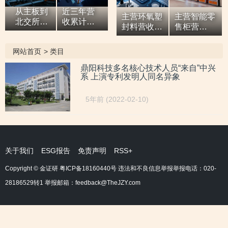
从主板到
近三年营
主营环氧塑
主营智能零
北交所，7
收累计超9
封料营收逐
售柜营
亿元营收
亿元，拓
年增高，应
收“两连
油田技术
展国际市
收款占比超
涨”，研发
网站首页
>
类目
服务商两
场背后外
六成或异于
开支占比走
次撤单，
销收入合
同行，辅导
低，自称AI
鼎阳科技多名核心技术人员“来自”中兴
募投项目
计六百余
系 上演专利发明人同名异象
期内或向关
驱动零售企
必要性与
万元，辅
联方“突
业而重大专
核心技术
导期间参
击”置出资
利或未涉及
5年前 (2022-02-10)
竞争力
与高校牵
产
AI领域
遭“拷问”
头的重点
研发项
目，大客
户股东或
关于我们
ESG报告
免责声明
RSS+
与该高校
人员“同名”
Copyright © 金证研
粤ICP备18160440号
违法和不良信息举报举报电话：020-
28186529转1 举报邮箱：feedback@TheJZY.com