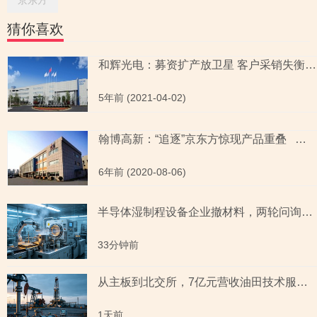
京东方
猜你喜欢
和辉光电：募资扩产放卫星 客户采销失衡逾亿元或为“一锤子买卖”
5年前 (2021-04-02)
翰博高新：“追逐”京东方惊现产品重叠 核心技术人员来自大客户
6年前 (2020-08-06)
半导体湿制程设备企业撤材料，两轮问询聚焦收入确认时点准确性，原材料采购公允性引关注
33分钟前
从主板到北交所，7亿元营收油田技术服务商两次撤单，募投项目必要性与核心技术竞争力遭“拷问”
1天前