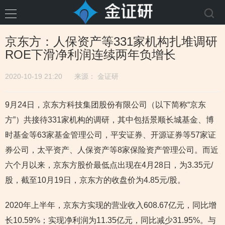
京东方：人保资产等331家机构扎堆调研
ROE下滑净利润连续两年负增长
2020-10-19 21:20
来源：
金证研
9月24日，京东方科技集团股份有限公司（以下简称“京东
方”）共接待331家机构的调研，其中包括景顺长城基金、博
时基金等63家基金管理公司，平安证券、开源证券等57家证
券公司，太平资产、人保资产等8家保险资产管理公司。而近
六个月以来，京东方股价最低点出现在4月28日，为3.35元/
股，截至10月19日，京东方的收盘价为4.85元/股。
2020年上半年，京东方实现的营业收入608.67亿元，同比增
长10.59%；实现净利润为11.35亿元，同比减少31.95%。与