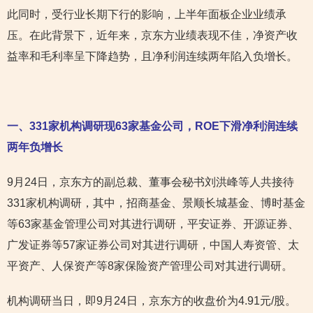
此同时，受行业长期下行的影响，上半年面板企业业绩承
压。在此背景下，近年来，京东方业绩表现不佳，净资产收
益率和毛利率呈下降趋势，且净利润连续两年陷入负增长。
一、331家机构调研现63家基金公司，ROE下滑净利润连续
两年负增长
9月24日，京东方的副总裁、董事会秘书刘洪峰等人共接待
331家机构调研，其中，招商基金、景顺长城基金、博时基金
等63家基金管理公司对其进行调研，平安证券、开源证券、
广发证券等57家证券公司对其进行调研，中国人寿资管、太
平资产、人保资产等8家保险资产管理公司对其进行调研。
机构调研当日，即9月24日，京东方的收盘价为4.91元/股。