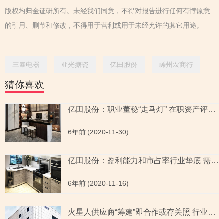
版权均归金证研所有。未经我们同意，不得对报告进行任何有悖原意
的引用、删节和修改，不得用于营利或用于未经允许的其它用途。
三泰电器
亚光搪瓷
亿田股份
嵊州农商行
猜你喜欢
亿田股份：职业董秘“走马灯” 在职资产评估师“被离职”未签字
6年前 (2020-11-30)
亿田股份：盈利能力和市占率行业垫底 需求萎缩逆势扩张“放卫星”
6年前 (2020-11-16)
火星人供应商“筹建”即合作或存关照 行业竞争加剧市占率不足一成