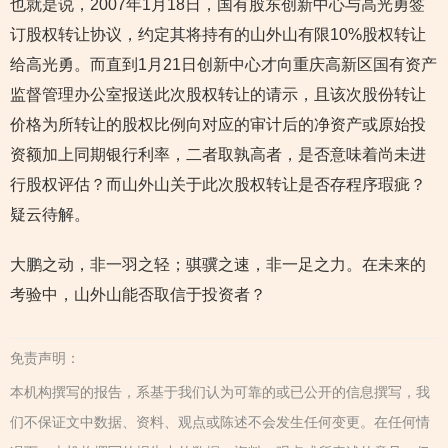
也就是说，2007年1月18日，国有股东创新中心与高光勇签
订股权转让协议，约定其将持有的山外山有限10%股权转让
给高光勇。而直到1月21日创新中心才向重庆高新区国有资产
监督管理办公室报送此次股权转让的请示，且该次股份转让
价格为所转让的股权比例向对应的审计后的净资产或原始投
资额加上同期银行利率，二者取孰高者，是否意味着尚未进
行股权评估？而山外山关于此次股权转让是否存程序瑕疵？
疑云待解。
大鹏之动，非一羽之轻；骐骥之速，非一足之力。在未来的
考验中，山外山能否取信于投资者？
免责声明：
本机构撰写的报告，系基于我们认为可靠的或已公开的信息撰写，我
们不保证文中数据、资料、观点或陈述不会发生任何变更。在任何情