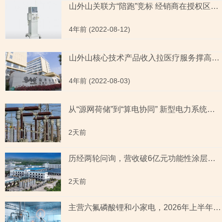
山外山关联方“陪跑”竞标 经销商在授权区域内销售其他品牌产品或违约
4年前 (2022-08-12)
山外山核心技术产品收入拉医疗服务撑高遭劝删 董事兼职信披现疑云
4年前 (2022-08-03)
从“源网荷储”到“算电协同” 新型电力系统指数全景透视六大赛道
2天前
历经两轮问询，营收破6亿元功能性涂层材料企业“撤稿”，应收账款坏账计提充分性及销售费用率低于同行均值合理性遭“连环问”
2天前
主营六氟磷酸锂和小家电，2026年上半年预测盈利超2亿元，虚增收入被ST背后子公司未完成业绩承诺