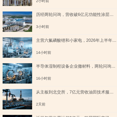
2小时前
历经两轮问询，营收破6亿元功能性涂层材料企业“撤稿”，应收账款坏账计提充分性及销售费用率低于同行均值合理性遭“连环问”
3小时前
主营六氟磷酸锂和小家电，2026年上半年预测盈利超2亿元，虚增收入被ST背后子公司未完成业绩承诺
14小时前
半导体湿制程设备企业撤材料，两轮问询聚焦收入确认时点准确性，原材料采购公允性引关注
16小时前
从主板到北交所，7亿元营收油田技术服务商两次撤单，募投项目必要性与核心技术竞争力遭“拷问”
2天前