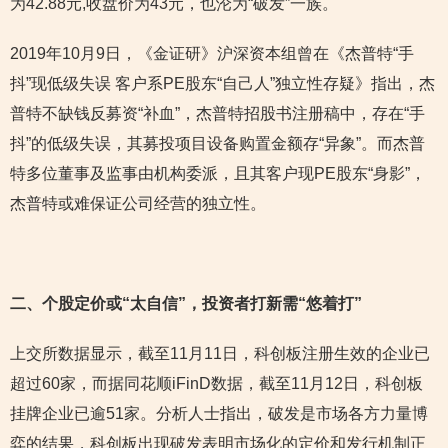
为42.88元,收盘价为43元，也沦为“破发”一族。
2019年10月9日，《金证研》沪深资本组曾在《杰普特“手
抖”现低级失误 客户系PE股东“自己人”独立性存疑》指出，杰
普特不缺钱反募资“补血”，杰普特招股书注册稿中，存在“手
抖”的低级失误，其募投项目设备购置金额存“异象”。而杰普
特多位董事及监事由机构委派，且其客户现PE股东“身影”，
杰普特或难保证公司经营的独立性。
二、个股定价或“太自信”，投资者打新需“悠着打”
上交所数据显示，截至11月11日，科创板注册生效的企业已
超过60家，而据同花顺iFinD数据，截至11月12日，科创板
挂牌企业已逾51家。分析人士指出，破发是市场各方力量博
弈的结果，科创板出现破发表明市场化的定价和发行机制正