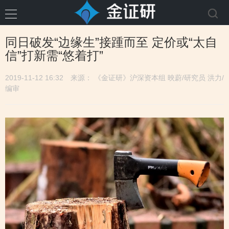
同日破发“边缘生”接踵而至 定价或“太自
信”打新需“悠着打”
2019-11-12 16:32
来源： 《金证研》沪深资本组 映蔚/研究员 洪力/
编审