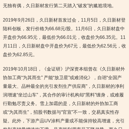
无独有偶，久日新材发行第二天踏入“破发”的尴尬境地。
2019年9月26日，久日新材首发过会，11月5日，久日新材登
陆科创板，发行价格为66.68元/股。11月6日，久日新材盘中
开盘价为66.95元，最低价为66.01元，收盘价为66.35元。11
月11日，久日新材盘中开盘价为67元，最低价为62.56元，收
盘价为62.85元。
2019年10月18日，《金证研》沪深资本组曾在《久日新材外
协加工商“为其而生” 产能“放卫星”或难消化》，自诩“全国产
量最大、品种最全的光引发剂生产供应商”，久日新材的净利
润增速“坐过山车”，其合作的审计机构却“黑料”缠身，或难履
行勤勉尽责义务。雪上加霜的是，久日新材的外协加工商
或“为其而生”，招股书数据与“官宣”不一致，交易真实性存
疑。此外，下游产品UV涂料产量或不能保持较高增速，光引