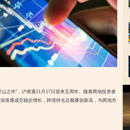
视
山之作”，沪港通11月17日迎来五周年。随着两地投资者
频
播
与深港通成交稳步增长，跨境持仓总额屡创新高，为两地市
放
器