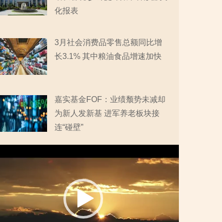
化报表
3月社会消费品零售总额同比增
长3.1% 其中粮油食品增速加快
嘉实基金FOF：业绩颓势未减却
为新人发新基 进军养老板块接
连“碰壁”