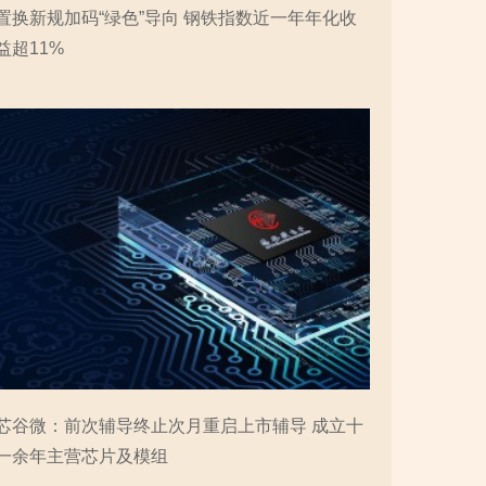
置换新规加码“绿色”导向 钢铁指数近一年年化收
益超11%
芯谷微：前次辅导终止次月重启上市辅导 成立十
一余年主营芯片及模组