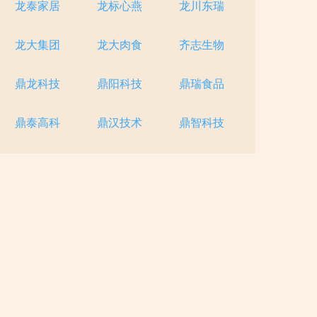
龙泰家居
龙标心燕
龙川东瑞
龙大集团
龙大肉食
齐志生物
鼎龙科技
鼎阳科技
鼎瑞食品
鼎泰高科
鼎汉技术
鼎智科技