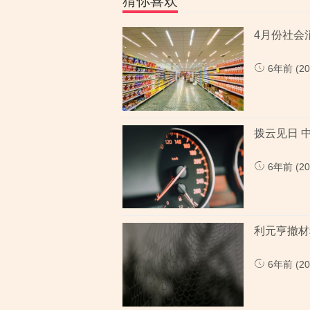
猜你喜欢
4月份社会消
6年前 (202
拨云见日 
6年前 (202
利元亨撤材
6年前 (202