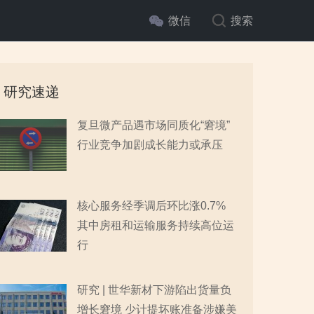
微信
搜索
研究速递
复旦微产品遇市场同质化“窘境”
行业竞争加剧成长能力或承压
核心服务经季调后环比涨0.7%
其中房租和运输服务持续高位运
行
研究 | 世华新材下游陷出货量负
增长窘境 少计提坏账准备涉嫌美